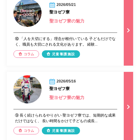
2026/05/21
聖ヨゼフ寮
聖ヨゼフ寮の魅力
⑩ 「人を大切にする」理念が根付いている 子どもだけでな
く、職員も大切にされる文化があります。 経験...
コラム
児童養護施設
2026/05/16
聖ヨゼフ寮
聖ヨゼフ寮の魅力
⑨ 長く続けられるやりがい 聖ヨゼフ寮では、短期的な成果
だけではなく、 長い時間をかけて子どもの成長...
コラム
児童養護施設