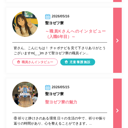
2026/05/16
聖ヨゼフ寮
～職員Kさんへのインタビュー
（入職6年目）～
皆さん、こんにちは！ チャボナビを見て下さりありがとう
ございますm(_ _)m さて聖ヨゼフ寮の職員イン...
職員さんインタビュー
児童養護施設
2026/05/15
聖ヨゼフ寮
聖ヨゼフ寮の魅力
⑧ 祈りと静けさのある環境 日々の生活の中で、祈りや振り
返りの時間があり、心を整えることができます。...