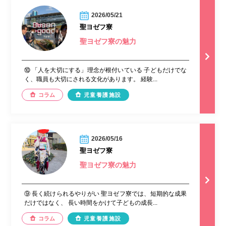
2026/05/21
聖ヨゼフ寮
聖ヨゼフ寮の魅力
⑩ 「人を大切にする」理念が根付いている 子どもだけでな
く、職員も大切にされる文化があります。 経験...
コラム
児童養護施設
2026/05/16
聖ヨゼフ寮
聖ヨゼフ寮の魅力
⑨ 長く続けられるやりがい 聖ヨゼフ寮では、短期的な成果
だけではなく、 長い時間をかけて子どもの成長...
コラム
児童養護施設