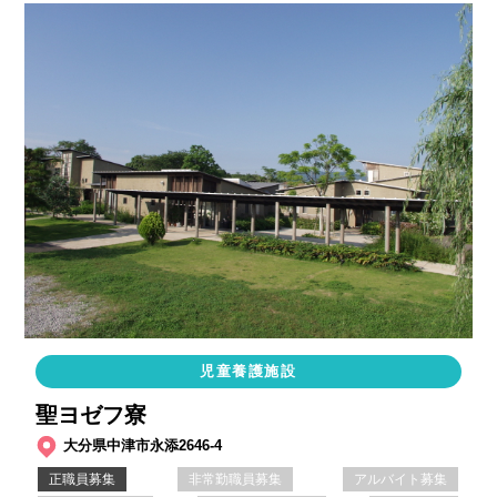
児童養護施設
聖ヨゼフ寮
大分県中津市永添2646-4
正職員募集
非常勤職員募集
アルバイト募集