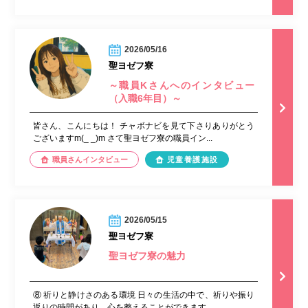
2026/05/16
聖ヨゼフ寮
～職員Kさんへのインタビュー
（入職6年目）～
皆さん、こんにちは！ チャボナビを見て下さりありがとう
ございますm(_ _)m さて聖ヨゼフ寮の職員イン...
職員さんインタビュー
児童養護施設
2026/05/15
聖ヨゼフ寮
聖ヨゼフ寮の魅力
⑧ 祈りと静けさのある環境 日々の生活の中で、祈りや振り
返りの時間があり、心を整えることができます。...