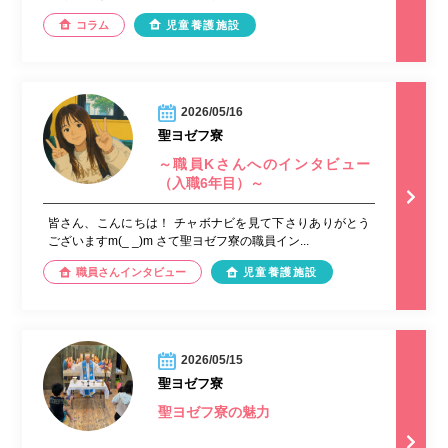
コラム
児童養護施設
2026/05/16
聖ヨゼフ寮
～職員Kさんへのインタビュー
（入職6年目）～
皆さん、こんにちは！ チャボナビを見て下さりありがとう
ございますm(_ _)m さて聖ヨゼフ寮の職員イン...
職員さんインタビュー
児童養護施設
2026/05/15
聖ヨゼフ寮
聖ヨゼフ寮の魅力