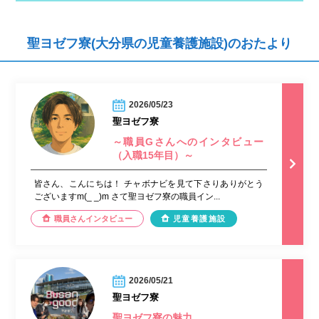
聖ヨゼフ寮(大分県の児童養護施設)のおたより
2026/05/23
聖ヨゼフ寮
～職員Gさんへのインタビュー
（入職15年目）～
皆さん、こんにちは！ チャボナビを見て下さりありがとう
ございますm(_ _)m さて聖ヨゼフ寮の職員イン...
職員さんインタビュー
児童養護施設
2026/05/21
聖ヨゼフ寮
聖ヨゼフ寮の魅力