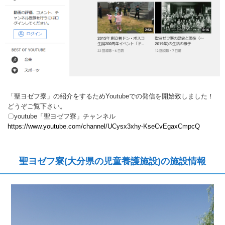
「聖ヨゼフ寮」の紹介をするためYoutubeでの発信を開始致しました！
どうぞご覧下さい。
〇youtube「聖ヨゼフ寮」チャンネル
https://www.youtube.com/channel/UCysx3xhy-KseCvEgaxCmpcQ
聖ヨゼフ寮(大分県の児童養護施設)の施設情報