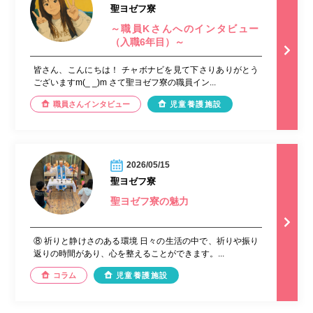
聖ヨゼフ寮
～職員Kさんへのインタビュー
（入職6年目）～
皆さん、こんにちは！ チャボナビを見て下さりありがとう
ございますm(_ _)m さて聖ヨゼフ寮の職員イン...
職員さんインタビュー
児童養護施設
2026/05/15
聖ヨゼフ寮
聖ヨゼフ寮の魅力
⑧ 祈りと静けさのある環境 日々の生活の中で、祈りや振り
返りの時間があり、心を整えることができます。...
コラム
児童養護施設