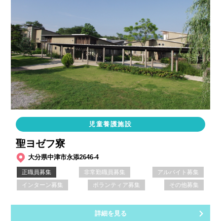
児童養護施設
聖ヨゼフ寮
大分県中津市永添2646-4
正職員募集
非常勤職員募集
アルバイト募集
インターン募集
ボランティア募集
その他募集
詳細を見る