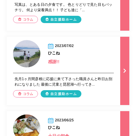
写真は、とある日の夕食です。 色とりどりで見た目もバッ
チリ。 何より栄養満点！！ 子ども達に「...
コラム
自立援助ホーム
2023/07/02
ひこね
感謝!!
先月1ヶ月間彦根に応援に来て下さった職員さんと昨日お別
れになりました 最後に児童と琵琶湖へ行ってき...
コラム
自立援助ホーム
2023/06/25
ひこね