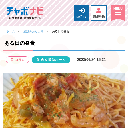
ログイン
新規登録
ホーム
施設のおたより
ある日の昼食
ある日の昼食
2023/06/24 16:21
コラム
自立援助ホーム