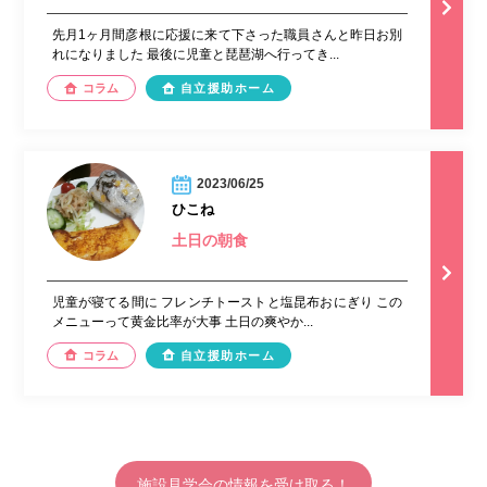
先月1ヶ月間彦根に応援に来て下さった職員さんと昨日お別
れになりました 最後に児童と琵琶湖へ行ってき...
コラム
自立援助ホーム
2023/06/25
ひこね
土日の朝食
児童が寝てる間に フレンチトーストと塩昆布おにぎり この
メニューって黄金比率が大事 土日の爽やか...
コラム
自立援助ホーム
施設見学会の情報を受け取る！