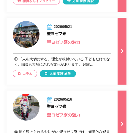
職員さんインタビュー
児童養護施設
2026/05/21
聖ヨゼフ寮
聖ヨゼフ寮の魅力
⑩ 「人を大切にする」理念が根付いている 子どもだけでな
く、職員も大切にされる文化があります。 経験...
コラム
児童養護施設
2026/05/16
聖ヨゼフ寮
聖ヨゼフ寮の魅力
⑨ 長く続けられるやりがい 聖ヨゼフ寮では、短期的な成果