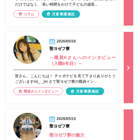
だけではなく、 長い時間をかけて子どもの成長...
コラム
児童養護施設
2026/05/16
聖ヨゼフ寮
～職員Kさんへのインタビュー
（入職6年目）～
皆さん、こんにちは！ チャボナビを見て下さりありがとう
ございますm(_ _)m さて聖ヨゼフ寮の職員イン...
職員さんインタビュー
児童養護施設
2026/05/15
聖ヨゼフ寮
聖ヨゼフ寮の魅力