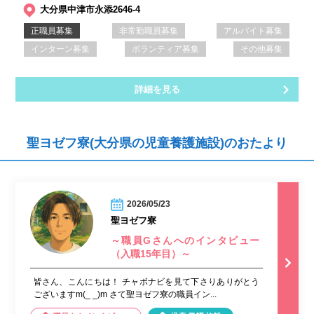
大分県中津市永添2646-4
正職員募集
非常勤職員募集
アルバイト募集
インターン募集
ボランティア募集
その他募集
詳細を見る
聖ヨゼフ寮(大分県の児童養護施設)のおたより
2026/05/23
聖ヨゼフ寮
～職員Gさんへのインタビュー
（入職15年目）～
皆さん、こんにちは！ チャボナビを見て下さりありがとう
ございますm(_ _)m さて聖ヨゼフ寮の職員イン...