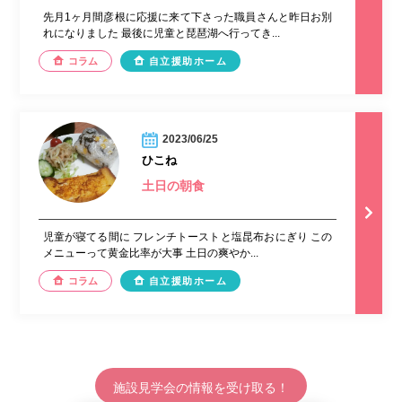
先月1ヶ月間彦根に応援に来て下さった職員さんと昨日お別
れになりました 最後に児童と琵琶湖へ行ってき...
コラム
自立援助ホーム
2023/06/25
ひこね
土日の朝食
児童が寝てる間に フレンチトーストと塩昆布おにぎり この
メニューって黄金比率が大事 土日の爽やか...
コラム
自立援助ホーム
施設見学会の情報を受け取る！