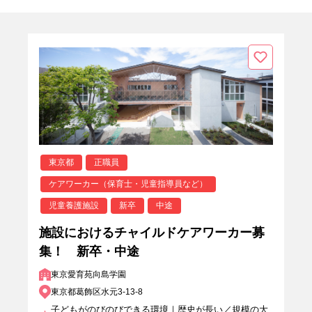
東京都
正職員
ケアワーカー（保育士・児童指導員など）
児童養護施設
新卒
中途
施設におけるチャイルドケアワーカー募
集！ 新卒・中途
東京愛育苑向島学園
東京都葛飾区水元3-13-8
子どもがのびのびできる環境｜歴史が長い／規模の大