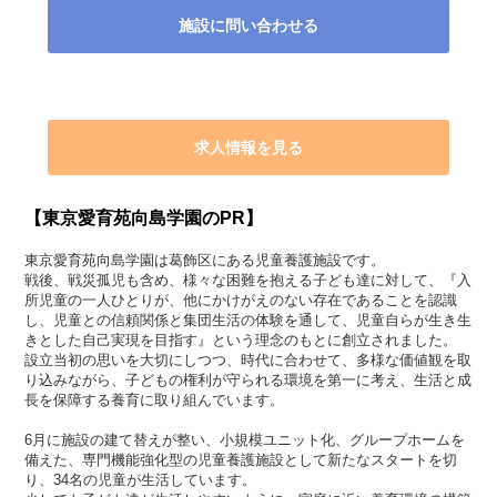
施設に問い合わせる
求人情報を見る
【東京愛育苑向島学園のPR】
東京愛育苑向島学園は葛飾区にある児童養護施設です。
戦後、戦災孤児も含め、様々な困難を抱える子ども達に対して、『入
所児童の一人ひとりが、他にかけがえのない存在であることを認識
し、児童との信頼関係と集団生活の体験を通して、児童自らが生き生
きとした自己実現を目指す』という理念のもとに創立されました。
設立当初の思いを大切にしつつ、時代に合わせて、多様な価値観を取
り込みながら、子どもの権利が守られる環境を第一に考え、生活と成
長を保障する養育に取り組んでいます。
6月に施設の建て替えが整い、小規模ユニット化、グループホームを
備えた、専門機能強化型の児童養護施設として新たなスタートを切
り、34名の児童が生活しています。