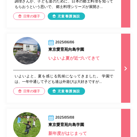
調理さんが、子ども達のために、日本の郷土料理を知って
もらおうという思いで、 郷土料理シリーズが展開さ...
日常の様子
児童養護施設
2025/06/06
東京愛育苑向島学園
いよいよ夏が近づいてきて
いよいよと、夏を感じる気候になってきました。 学園で
は、一年中通して子ども達は外遊びは大好きですが...
日常の様子
児童養護施設
2025/05/08
東京愛育苑向島学園
新年度がはじまって