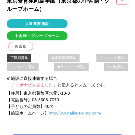
東京愛育苑向島学園（東京都
の中舎制・グ
ループホーム
）
児童養護施設
中舎制・グループホーム
東京都
正職員募集
非常勤職員募集
アルバイト募集
インターン募集
ボランティア募集
その他募集
※施設に直接連絡する場合
「
チャボナビを見ました
」と伝えるとスムーズです。
【住所】
東京都葛飾区水元3-13-8
【電話番号】
03-3608-7070
【子どもの定員数】
40名
【施設ホームページ】
http://www.aiikuen-mg.com/