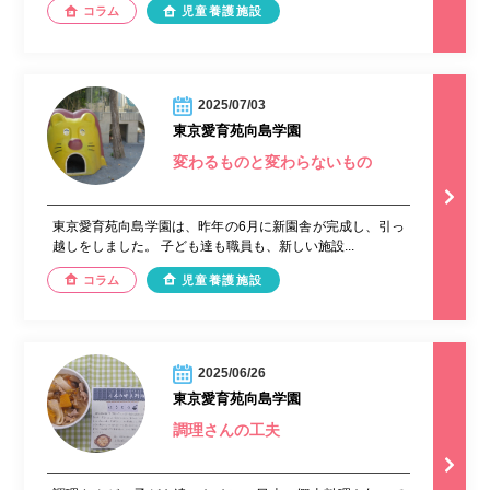
コラム
児童養護施設
2025/07/03
東京愛育苑向島学園
変わるものと変わらないもの
東京愛育苑向島学園は、昨年の6月に新園舎が完成し、引っ
越しをしました。 子ども達も職員も、新しい施設...
コラム
児童養護施設
2025/06/26
東京愛育苑向島学園
調理さんの工夫