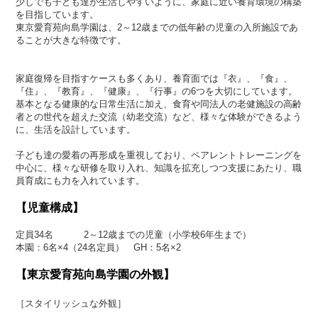
少しでも子ども達が生活しやすいように、家庭に近い養育環境の構築
を目指しています。
東京愛育苑向島学園は、2～12歳までの低年齢の児童の入所施設であ
ることが大きな特徴です。
家庭復帰を目指すケースも多くあり、養育面では『衣』、『食』、
『住』、『教育』、『健康』、『行事』の6つを大切にしています。
基本となる健康的な日常生活に加え、食育や同法人の老健施設の高齢
者との世代を超えた交流（幼老交流）など、様々な体験ができるよう
に、生活を設計しています。
子ども達の愛着の再形成を重視しており、ペアレントトレーニングを
中心に、様々な研修を取り入れ、知識を拡充しつつ支援にあたり、職
員育成にも力を入れています。
【児童構成】
定員34名 2～12歳までの児童（小学校6年生まで）
本園：6名×4（24名定員） GH：5名×2
【東京愛育苑向島学園の外観】
［スタイリッシュな外観］