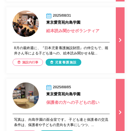
2025/08/31
東京愛育苑向島学園
絵本読み聞かせボランティア
8月の最終週に、『日本児童養護施設財団』の仲立ちで、堀
井さん等による子ども達への、絵本読み聞かせ＆駄...
施設内行事
児童養護施設
2025/08/05
東京愛育苑向島学園
保護者の方への子どもの思い
写真は、向島学園の面会室です。 子ども達と保護者の交流
条件は、保護者や子どもの意向を大事にしつつ、...