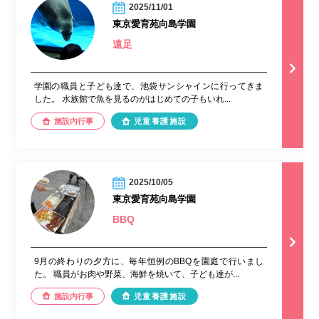
2025/11/01
東京愛育苑向島学園
遠足
学園の職員と子ども達で、池袋サンシャインに行ってきま
した。 水族館で魚を見るのがはじめての子もいれ...
施設内行事
児童養護施設
2025/10/05
東京愛育苑向島学園
BBQ
9月の終わりの夕方に、毎年恒例のBBQを園庭で行いまし
た。 職員がお肉や野菜、海鮮を焼いて、子ども達が...
施設内行事
児童養護施設