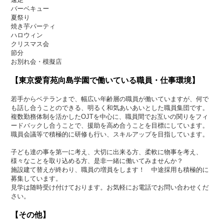
バーベキュー
夏祭り
焼き芋パーティ
ハロウィン
クリスマス会
節分
お別れ会・模擬店
【東京愛育苑向島学園で働いている職員・仕事環境】
若手からベテランまで、幅広い年齢層の職員が働いていますが、何で
も話し合うことのできる、明るく和気あいあいとした職員集団です。
複数勤務体制を活かしたOJTを中心に、職員間でお互いの関りをフィ
ードバックし合うことで、援助を高め合うことを目標にしています。
職員会議等で積極的に研修も行い、スキルアップを目指しています。
子ども達の事を第一に考え、大切に出来る方、柔軟に物事を考え、
様々なことを取り込める方、是非一緒に働いてみませんか？
施設建て替えが終わり、職員の増員をします！ 中途採用も積極的に
募集しています。
見学は随時受け付けております。お気軽にお電話でお問い合わせくだ
さい。
【その他】