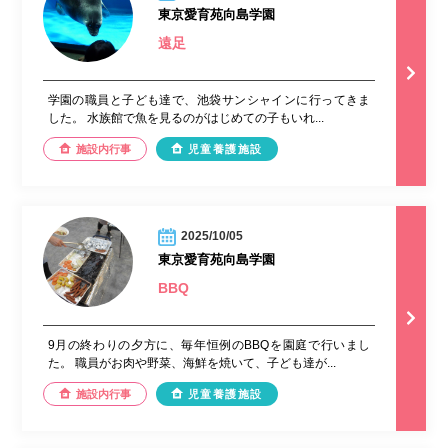
東京愛育苑向島学園
遠足
学園の職員と子ども達で、池袋サンシャインに行ってきま
した。 水族館で魚を見るのがはじめての子もいれ...
施設内行事
児童養護施設
2025/10/05
東京愛育苑向島学園
BBQ
9月の終わりの夕方に、毎年恒例のBBQを園庭で行いまし
た。 職員がお肉や野菜、海鮮を焼いて、子ども達が...
施設内行事
児童養護施設