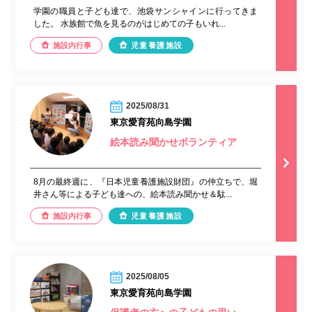
学園の職員と子ども達で、池袋サンシャインに行ってきま
した。 水族館で魚を見るのがはじめての子もいれ...
施設内行事
児童養護施設
2025/08/31
東京愛育苑向島学園
絵本読み聞かせボランティア
8月の最終週に、『日本児童養護施設財団』の仲立ちで、堀
井さん等による子ども達への、絵本読み聞かせ＆駄...
施設内行事
児童養護施設
2025/08/05
東京愛育苑向島学園