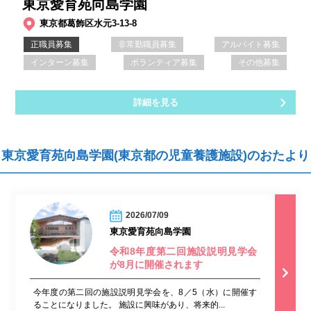
東京愛育苑向島学園
東京都葛飾区水元3-13-8
正職員募集
非常勤職員募集
アルバイト募集
インターン募集
ボランティア募集
その他募集
詳細を見る
東京愛育苑向島学園(東京都の児童養護施設)のおたより
2026/07/09
東京愛育苑向島学園
令和8年度第二回施設説明見学会
が8月に開催されます
今年度の第二回の施設説明見学会を、8／5（水）に開催す
ることになりました。 施設に興味があり、将来的...