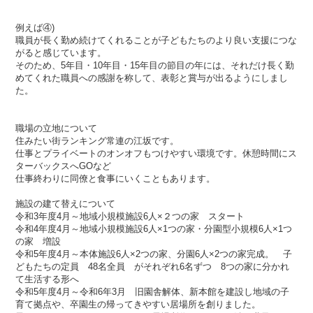
例えば④)
職員が長く勤め続けてくれることが子どもたちのより良い支援につな
がると感じています。
そのため、5年目・10年目・15年目の節目の年には、それだけ長く勤
めてくれた職員への感謝を称して、表彰と賞与が出るようにしまし
た。
職場の立地について
住みたい街ランキング常連の江坂です。
仕事とプライベートのオンオフもつけやすい環境です。休憩時間にス
ターバックスへGOなど
仕事終わりに同僚と食事にいくこともあります。
施設の建て替えについて
令和3年度4月～地域小規模施設6人×２つの家 スタート
令和4年度4月～地域小規模施設6人×1つの家・分園型小規模6人×1つ
の家 増設
令和5年度4月～本体施設6人×2つの家、分園6人×2つの家完成。 子
どもたちの定員 48名全員 がそれぞれ6名ずつ 8つの家に分かれ
て生活する形へ
令和5年度4月～令和6年3月 旧園舎解体、新本館を建設し地域の子
育て拠点や、卒園生の帰ってきやすい居場所を創りました。