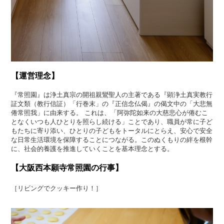
【運営理念】
『常照園』は浄土真宗の開祖親鸞聖人の主著である『顕浄土真実教行
証文類（教行信証）「行巻末」の『正信念仏偈』の偈文中の「大悲無
倦常照我」に由来する。 これは、「阿弥陀如来の大慈悲心が倦むこ
となくいつも人ひとりを照らし続ける」ことであり、職員が常に子ど
もたちに寄り添い、ひとりの子どもをトータルにとらえ、安心で安全
な日常生活環境を保障することにつながる。このぬくもりの絆を根幹
に、社会的養護を推進していくことを基本理念とする。
【大阪西本願寺常照園の行事】
［リビングでクッキー作り！］