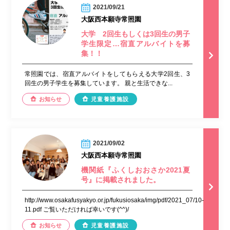
2021/09/21
大阪西本願寺常照園
大学 2回生もしくは3回生の男子
学生限定…宿直アルバイトを募
集！！
常照園では、宿直アルバイトをしてもらえる大学2回生、3
回生の男子学生を募集しています。 親と生活できな...
お知らせ
児童養護施設
2021/09/02
大阪西本願寺常照園
機関紙『ふくしおおさか2021夏
号』に掲載されました。
http://www.osakafusyakyo.or.jp/fukusiosaka/img/pdf/2021_07/10-
11.pdf ご覧いただければ幸いです(^^)/
お知らせ
児童養護施設