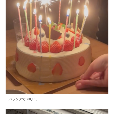
［ベランダでBBQ！］