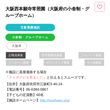
大阪西本願寺常照園（大阪府
の小舎制・グ
ループホーム
）
児童養護施設
小舎制・グループホーム
大阪府
正職員募集
非常勤職員募集
アルバイト募集
インターン募集
ボランティア募集
その他募集
※施設に直接連絡する場合
「
チャボナビを見ました
」と伝えるとスムーズです。
【住所】
大阪府吹田市江坂町3-40-24
【電話番号】
06-6384-0867
【子どもの定員数】
60名
【施設ホームページ】
http://jyoshoen.org/