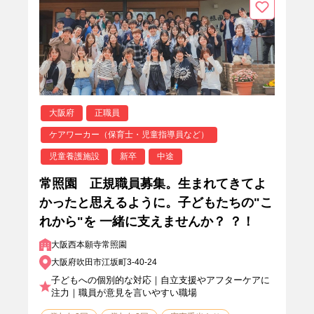
大阪府
正職員
ケアワーカー（保育士・児童指導員など）
児童養護施設
新卒
中途
常照園 正規職員募集。生まれてきてよ
かったと思えるように。子どもたちの"こ
れから"を 一緒に支えませんか？ ？！
大阪西本願寺常照園
大阪府吹田市江坂町3-40-24
子どもへの個別的な対応｜自立支援やアフターケアに
注力｜職員が意見を言いやすい職場