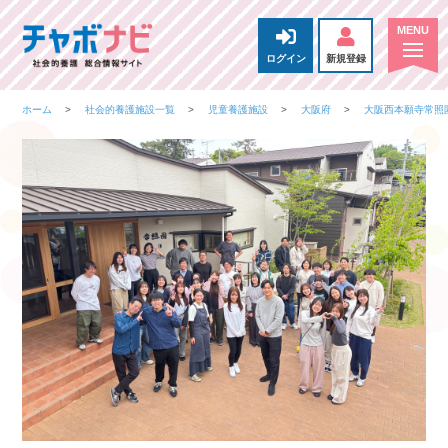
ログイン
新規登録
ホーム
社会的養護施設一覧
児童養護施設
大阪府
大阪西本願寺常照