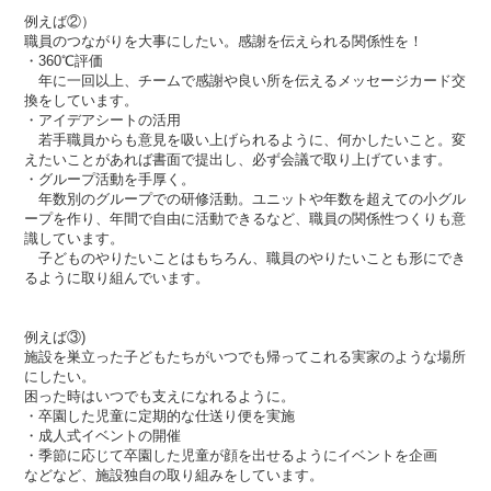
例えば②）
職員のつながりを大事にしたい。感謝を伝えられる関係性を！
・360℃評価
年に一回以上、チームで感謝や良い所を伝えるメッセージカード交
換をしています。
・アイデアシートの活用
若手職員からも意見を吸い上げられるように、何かしたいこと。変
えたいことがあれば書面で提出し、必ず会議で取り上げています。
・グループ活動を手厚く。
年数別のグループでの研修活動。ユニットや年数を超えての小グル
ープを作り、年間で自由に活動できるなど、職員の関係性つくりも意
識しています。
子どものやりたいことはもちろん、職員のやりたいことも形にでき
るように取り組んでいます。
例えば③)
施設を巣立った子どもたちがいつでも帰ってこれる実家のような場所
にしたい。
困った時はいつでも支えになれるように。
・卒園した児童に定期的な仕送り便を実施
・成人式イベントの開催
・季節に応じて卒園した児童が顔を出せるようにイベントを企画
などなど、施設独自の取り組みをしています。