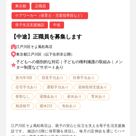
東京都
正職員
ケアワーカー（保育士・児童指導員など）
母子生活支援施設
中途
【中途】正職員を募集します
江戸川区そよ風松島荘
東京都江戸川区（以下住所非公開）
子どもへの個別的な対応｜子どもの権利擁護の取組み｜メン
ター制度などサポートあり
賞与年3回
宿直手当あり
扶養手当あり
住宅手当あり
通勤手当あり
資格取得支援あり
夜勤なし
退職金あり
産休あり
育休あり
無資格可
週休2日
有給あり
江戸川区そよ風松島荘は、親子の安心と自立を支える母子生活支援施
設です。 施設の1階に保育園を併設し、毎月の定例会を通じてハー