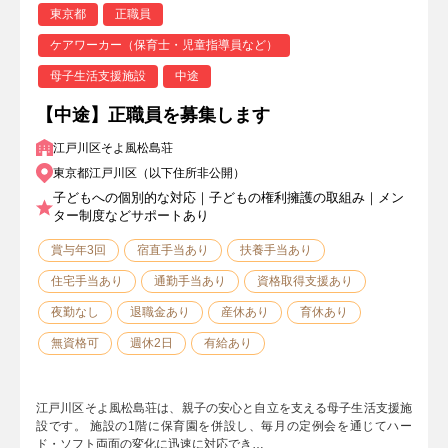
東京都
正職員
ケアワーカー（保育士・児童指導員など）
母子生活支援施設
中途
【中途】正職員を募集します
江戸川区そよ風松島荘
東京都江戸川区（以下住所非公開）
子どもへの個別的な対応｜子どもの権利擁護の取組み｜メン
ター制度などサポートあり
賞与年3回
宿直手当あり
扶養手当あり
住宅手当あり
通勤手当あり
資格取得支援あり
夜勤なし
退職金あり
産休あり
育休あり
無資格可
週休2日
有給あり
江戸川区そよ風松島荘は、親子の安心と自立を支える母子生活支援施
設です。 施設の1階に保育園を併設し、毎月の定例会を通じてハー
ド・ソフト両面の変化に迅速に対応でき…