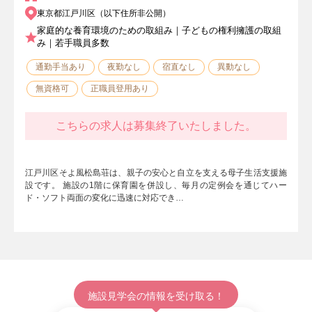
東京都江戸川区（以下住所非公開）
家庭的な養育環境のための取組み｜子どもの権利擁護の取組
み｜若手職員多数
通勤手当あり
夜勤なし
宿直なし
異動なし
無資格可
正職員登用あり
こちらの求人は募集終了いたしました。
江戸川区そよ風松島荘は、親子の安心と自立を支える母子生活支援施
設です。 施設の1階に保育園を併設し、毎月の定例会を通じてハー
ド・ソフト両面の変化に迅速に対応でき…
施設見学会の情報を受け取る！