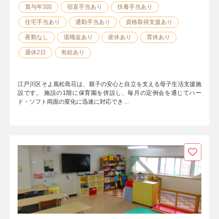
賞与年3回
宿直手当あり
扶養手当あり
住宅手当あり
通勤手当あり
資格取得支援あり
夜勤なし
退職金あり
産休あり
育休あり
週休2日
有給あり
江戸川区そよ風松島荘は、親子の安心と自立を支える母子生活支援施
設です。 施設の1階に保育園を併設し、毎月の定例会を通じてハー
ド・ソフト両面の変化に迅速に対応でき…