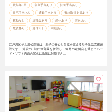
賞与年3回
宿直手当あり
扶養手当あり
住宅手当あり
通勤手当あり
資格取得支援あり
夜勤なし
退職金あり
産休あり
育休あり
無資格可
週休2日
有給あり
江戸川区そよ風松島荘は、親子の安心と自立を支える母子生活支援施
設です。 施設の1階に保育園を併設し、毎月の定例会を通じてハー
ド・ソフト両面の変化に迅速に対応でき…