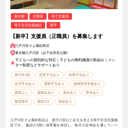
東京都
正職員
母子支援員
母子生活支援施設
新卒
【新卒】支援員（正職員）を募集します
江戸川区そよ風松島荘
東京都江戸川区（以下住所非公開）
子どもへの個別的な対応｜子どもの権利擁護の取組み｜メン
ター制度などサポートあり
賞与年3回
宿直手当あり
扶養手当あり
住宅手当あり
通勤手当あり
資格取得支援あり
夜勤なし
退職金あり
産休あり
育休あり
無資格可
週休2日
有給あり
江戸川区そよ風松島荘は、親子の安心と自立を支える母子生活支援施
設です。 施設の1階に保育園を併設し、毎月の定例会を通じてハー