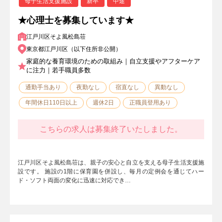
母子生活支援施設
新卒
中途
★心理士を募集しています★
江戸川区そよ風松島荘
東京都江戸川区（以下住所非公開）
家庭的な養育環境のための取組み｜自立支援やアフターケア
に注力｜若手職員多数
通勤手当あり
夜勤なし
宿直なし
異動なし
年間休日110日以上
週休2日
正職員登用あり
こちらの求人は募集終了いたしました。
江戸川区そよ風松島荘は、親子の安心と自立を支える母子生活支援施
設です。 施設の1階に保育園を併設し、毎月の定例会を通じてハー
ド・ソフト両面の変化に迅速に対応でき…