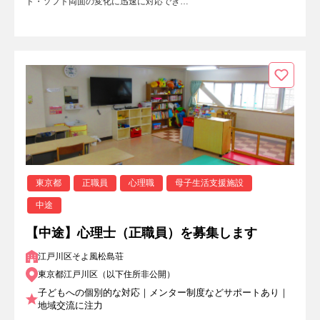
ド・ソフト両面の変化に迅速に対応でき…
東京都
正職員
心理職
母子生活支援施設
中途
【中途】心理士（正職員）を募集します
江戸川区そよ風松島荘
東京都江戸川区（以下住所非公開）
子どもへの個別的な対応｜メンター制度などサポートあり｜
地域交流に注力