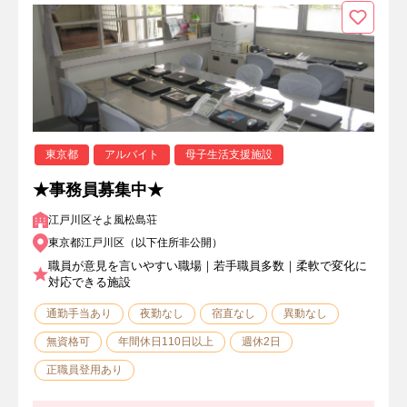
東京都
アルバイト
母子生活支援施設
★事務員募集中★
江戸川区そよ風松島荘
東京都江戸川区（以下住所非公開）
職員が意見を言いやすい職場｜若手職員多数｜柔軟で変化に
対応できる施設
通勤手当あり
夜勤なし
宿直なし
異動なし
無資格可
年間休日110日以上
週休2日
正職員登用あり