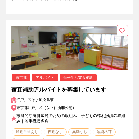
東京都
アルバイト
母子生活支援施設
宿直補助アルバイトを募集しています
江戸川区そよ風松島荘
東京都江戸川区（以下住所非公開）
家庭的な養育環境のための取組み｜子どもの権利擁護の取組
み｜若手職員多数
通勤手当あり
夜勤なし
異動なし
無資格可