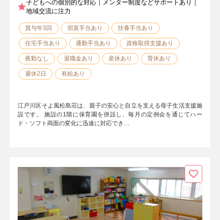
子どもへの個別的な対応｜メンター制度などサポートあり｜
地域交流に注力
賞与年3回
宿直手当あり
扶養手当あり
住宅手当あり
通勤手当あり
資格取得支援あり
夜勤なし
退職金あり
産休あり
育休あり
週休2日
有給あり
江戸川区そよ風松島荘は、親子の安心と自立を支える母子生活支援施
設です。 施設の1階に保育園を併設し、毎月の定例会を通じてハー
ド・ソフト両面の変化に迅速に対応でき…