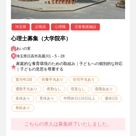
埼玉県
正職員
心理職
児童養護施設
心理士募集（大学院卒）
あいの実
埼玉県日高市高麗川1－5－28
家庭的な養育環境のための取組み｜子どもへの個別的な対応
｜子どもの意思を尊重する
賞与年2回
扶養手当あり
住宅手当あり
通勤手当あり
夜勤なし
宿直なし
退職金あり
産休あり
育休あり
年間休日110日以上
週休2日
有給あり
こちらの求人は募集終了いたしました。