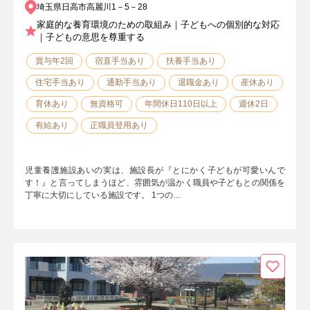
埼玉県日高市高麗川1－5－28
家庭的な養育環境のための取組み｜子どもへの個別的な対応
｜子どもの意思を尊重する
賞与年2回
宿直手当あり
扶養手当あり
住宅手当あり
通勤手当あり
退職金あり
産休あり
育休あり
無資格可
年間休日110日以上
週休2日
有給あり
正職員登用あり
児童養護施設あいの実は、施設長が『とにかく子どもが可愛いんで
す！』と言ってしまうほど、雰囲気が温かく職員や子どもとの関係を
丁寧に大切にしている施設です。 1つの…