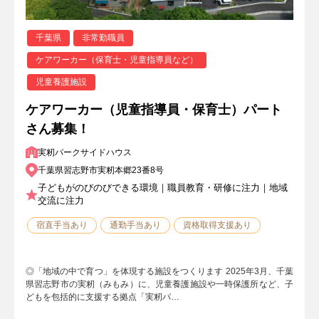
千葉県
非常勤職員
ケアワーカー（保育士・児童指導員など）
児童養護施設
ケアワーカー（児童指導員・保育士）パート
さん募集！
実籾パークサイドハウス
千葉県習志野市実籾本郷23番8号
子どもがのびのびできる環境｜職員教育・研修に注力｜地域
交流に注力
宿直手当あり
通勤手当あり
資格取得支援あり
◎「地域の中で育つ」を体現する施設をつくります 2025年3⽉、千葉
県習志野市の実籾（みもみ）に、児童養護施設や一時保護所など、子
どもを包括的に支援する拠点「実籾パ…