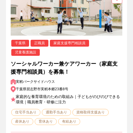
千葉県
正職員
家庭支援専門相談員
児童養護施設
ソーシャルワーカー兼ケアワーカー（家庭支
援専門相談員）を募集！
実籾パークサイドハウス
千葉県習志野市実籾本郷23番8号
家庭的な養育環境のための取組み｜子どもがのびのびできる
環境｜職員教育・研修に注力
住宅手当あり
通勤手当あり
資格取得支援あり
産休あり
育休あり
有給あり