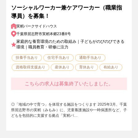
ソーシャルワーカー兼ケアワーカー（職業指
導員）を募集！
実籾パークサイドハウス
千葉県習志野市実籾本郷23番8号
家庭的な養育環境のための取組み｜子どもがのびのびできる
環境｜職員教育・研修に注力
扶養手当あり
住宅手当あり
通勤手当あり
資格取得支援あり
産休あり
育休あり
有給あり
こちらの求人は募集終了いたしました。
◎「地域の中で育つ」を体現する施設をつくります 2025年3⽉、千葉
県習志野市の実籾（みもみ）に、児童養護施設や一時保護所など、子
どもを包括的に支援する拠点「実籾パ…