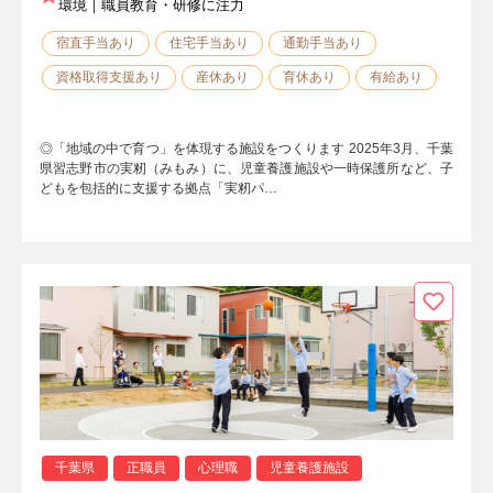
環境｜職員教育・研修に注力
宿直手当あり
住宅手当あり
通勤手当あり
資格取得支援あり
産休あり
育休あり
有給あり
◎「地域の中で育つ」を体現する施設をつくります 2025年3⽉、千葉
県習志野市の実籾（みもみ）に、児童養護施設や一時保護所など、子
どもを包括的に支援する拠点「実籾パ…
千葉県
正職員
心理職
児童養護施設