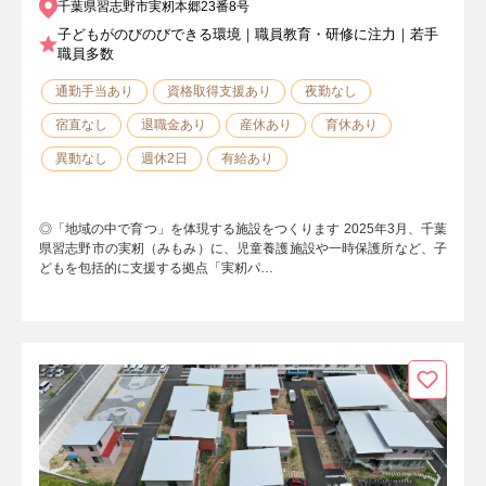
千葉県習志野市実籾本郷23番8号
子どもがのびのびできる環境｜職員教育・研修に注力｜若手
職員多数
通勤手当あり
資格取得支援あり
夜勤なし
宿直なし
退職金あり
産休あり
育休あり
異動なし
週休2日
有給あり
◎「地域の中で育つ」を体現する施設をつくります 2025年3⽉、千葉
県習志野市の実籾（みもみ）に、児童養護施設や一時保護所など、子
どもを包括的に支援する拠点「実籾パ…