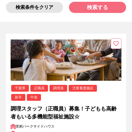
検索する
検索条件をクリア
千葉県
正職員
調理員
児童養護施設
新卒
中途
調理スタッフ（正職員）募集！子どもも高齢
者もいる多機能型福祉施設☆
実籾パークサイドハウス