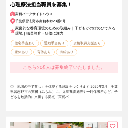
心理療法担当職員を募集！
実籾パークサイドハウス
千葉県習志野市実籾本郷23番8号
家庭的な養育環境のための取組み｜子どもがのびのびできる
環境｜職員教育・研修に注力
住宅手当あり
通勤手当あり
資格取得支援あり
産休あり
育休あり
有給あり
こちらの求人は募集終了いたしました。
◎「地域の中で育つ」を体現する施設をつくります 2025年3⽉、千葉
県習志野市の実籾（みもみ）に、児童養護施設や一時保護所など、子
どもを包括的に支援する拠点「実籾パ…