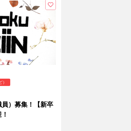
ど）
職員）募集！【新卒
迎！