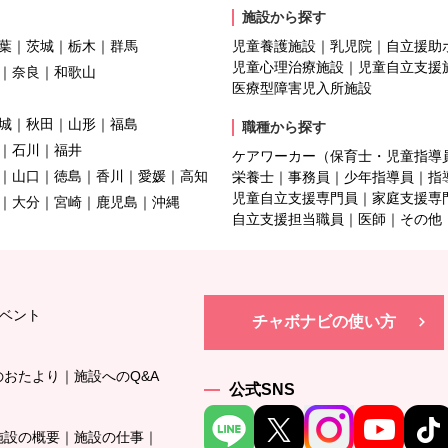
施設から探す
葉
茨城
栃木
群馬
児童養護施設
乳児院
自立援助
児童心理治療施設
児童自立支援
奈良
和歌山
医療型障害児入所施設
城
秋田
山形
福島
職種から探す
石川
福井
ケアワーカー（保育士・児童指導
山口
徳島
香川
愛媛
高知
栄養士
事務員
少年指導員
指
児童自立支援専門員
家庭支援専
大分
宮崎
鹿児島
沖縄
自立支援担当職員
医師
その他
ベント
チャボナビの使い方
のおたより
施設へのQ&A
公式SNS
施設の概要
施設の仕事