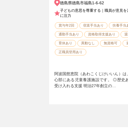
徳島県徳島市福島1-6-62
子どもの意思を尊重する｜職員が意見を
に注力
賞与年2回
宿直手当あり
扶養手当
通勤手当あり
資格取得支援あり
退
育休あり
異動なし
無資格可
正職員登用あり
阿波国慈恵院（あわこくじけいいん）は
心部にある児童養護施設です。 ◎歴史
受け入れる支援 明治27年創立の…