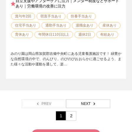
自立支援やアフターケアに注力｜メンター制度などサポート
あり｜労働環境の改善に注力
賞与年2回
宿直手当あり
扶養手当あり
住宅手当あり
通勤手当あり
退職金あり
産休あり
育休あり
年間休日110日以上
週休2日
有給あり
みのり園は岡山県加賀郡吉備中央町にある児童養護施設です！ 緑豊か
な自然環境の中で、のんびり、のびのびおおらかに過ごせるよう、ま
た様々な活動や運動を通して、楽…
PREV
NEXT
1
2