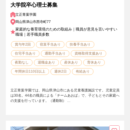
大学院卒心理士募集
立正青葉学園
岡山県津山市西寺町77
家庭的な養育環境のための取組み｜職員が意見を言いやすい
職場｜若手職員多数
賞与年2回
宿直手当あり
扶養手当あり
住宅手当あり
通勤手当あり
資格取得支援あり
夜勤なし
退職金あり
産休あり
育休あり
年間休日110日以上
週休2日
有給あり
立正青葉学園では、岡山県津山市にある児童養護施設です。児童定員
は30名。44名の職員による「チームあおば」で、子どもとその家庭へ
の支援を行っています。（通勤制） …