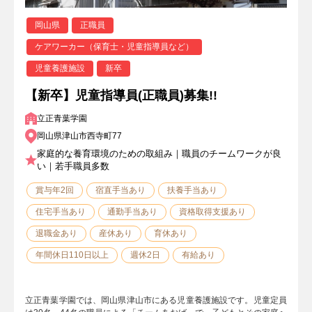
岡山県
正職員
ケアワーカー（保育士・児童指導員など）
児童養護施設
新卒
【新卒】児童指導員(正職員)募集!!
立正青葉学園
岡山県津山市西寺町77
家庭的な養育環境のための取組み｜職員のチームワークが良
い｜若手職員多数
賞与年2回
宿直手当あり
扶養手当あり
住宅手当あり
通勤手当あり
資格取得支援あり
退職金あり
産休あり
育休あり
年間休日110日以上
週休2日
有給あり
立正青葉学園では、岡山県津山市にある児童養護施設です。児童定員