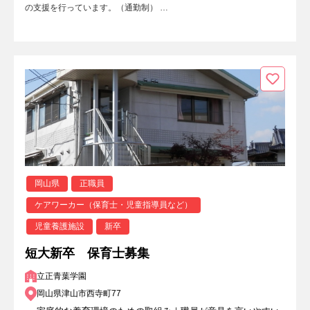
の支援を行っています。（通勤制） …
岡山県
正職員
ケアワーカー（保育士・児童指導員など）
児童養護施設
新卒
短大新卒 保育士募集
立正青葉学園
岡山県津山市西寺町77