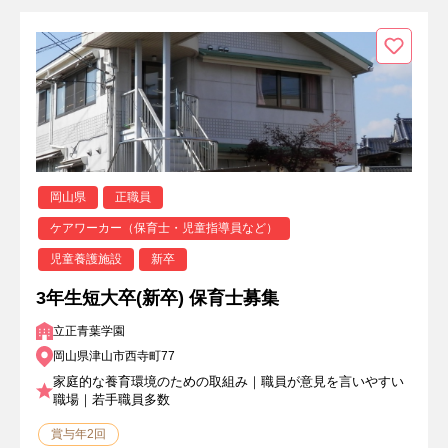
岡山県
正職員
ケアワーカー（保育士・児童指導員など）
児童養護施設
新卒
3年生短大卒(新卒) 保育士募集
立正青葉学園
岡山県津山市西寺町77
家庭的な養育環境のための取組み｜職員が意見を言いやすい
職場｜若手職員多数
賞与年2回