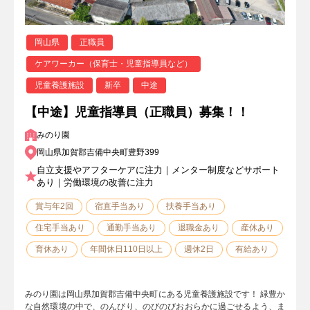
岡山県
正職員
ケアワーカー（保育士・児童指導員など）
児童養護施設
新卒
中途
【中途】児童指導員（正職員）募集！！
みのり園
岡山県加賀郡吉備中央町豊野399
自立支援やアフターケアに注力｜メンター制度などサポート
あり｜労働環境の改善に注力
賞与年2回
宿直手当あり
扶養手当あり
住宅手当あり
通勤手当あり
退職金あり
産休あり
育休あり
年間休日110日以上
週休2日
有給あり
みのり園は岡山県加賀郡吉備中央町にある児童養護施設です！ 緑豊か
な自然環境の中で、のんびり、のびのびおおらかに過ごせるよう、ま