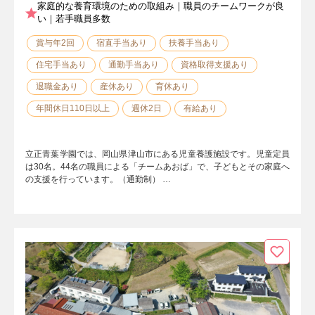
家庭的な養育環境のための取組み｜職員のチームワークが良
い｜若手職員多数
賞与年2回
宿直手当あり
扶養手当あり
住宅手当あり
通勤手当あり
資格取得支援あり
退職金あり
産休あり
育休あり
年間休日110日以上
週休2日
有給あり
立正青葉学園では、岡山県津山市にある児童養護施設です。児童定員
は30名。44名の職員による「チームあおば」で、子どもとその家庭へ
の支援を行っています。（通勤制） …