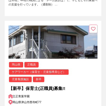
は30名。44名の職員による「チームあおば」で、子どもとその家庭へ
の支援を行っています。（通勤制） …
岡山県
正職員
ケアワーカー（保育士・児童指導員など）
児童養護施設
新卒
【新卒】保育士(正職員)募集!!
立正青葉学園
岡山県津山市西寺町77