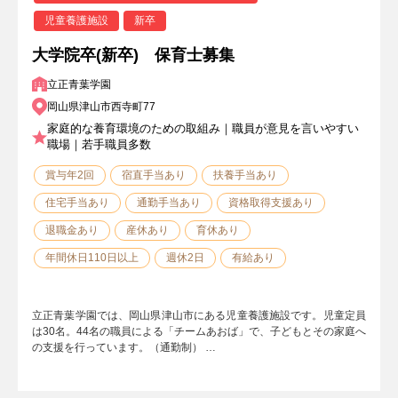
児童養護施設
新卒
大学院卒(新卒) 保育士募集
立正青葉学園
岡山県津山市西寺町77
家庭的な養育環境のための取組み｜職員が意見を言いやすい
職場｜若手職員多数
賞与年2回
宿直手当あり
扶養手当あり
住宅手当あり
通勤手当あり
資格取得支援あり
退職金あり
産休あり
育休あり
年間休日110日以上
週休2日
有給あり
立正青葉学園では、岡山県津山市にある児童養護施設です。児童定員
は30名。44名の職員による「チームあおば」で、子どもとその家庭へ
の支援を行っています。（通勤制） …