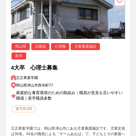
岡山県
正職員
心理職
児童養護施設
新卒
4大卒 心理士募集
立正青葉学園
岡山県津山市西寺町77
家庭的な養育環境のための取組み｜職員が意見を言いやすい
職場｜若手職員多数
賞与年2回
立正青葉学園では、岡山県津山市にある児童養護施設です。児童定員
は30名。44名の職員による「チームあおば」で、子どもとその家庭へ