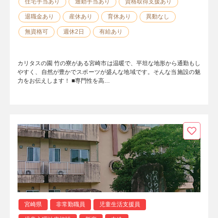
住宅手当あり
通勤手当あり
資格取得支援あり
退職金あり
産休あり
育休あり
異動なし
無資格可
週休2日
有給あり
カリタスの園 竹の寮がある宮崎市は温暖で、平坦な地形から通勤もし
やすく、自然が豊かでスポーツが盛んな地域です。そんな当施設の魅
力をお伝えします！ ■専門性を高…
宮崎県
非常勤職員
児童生活支援員