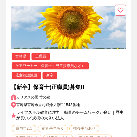
宮崎県
正職員
ケアワーカー（保育士・児童指導員など）
児童養護施設
新卒
【新卒】保育士(正職員)募集!!
カリタスの園 竹の寮
宮崎県宮崎市吉村町沖ノ原甲1543番地
ライフスキル教育に注力｜職員のチームワークが良い｜歴史
が長い／規模の大きい法人
賞与年2回
宿直手当あり
扶養手当あり