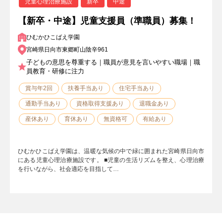
児童心理治療施設
新卒
中途
【新卒・中途】児童支援員（準職員）募集！
ひむかひこばえ学園
宮崎県日向市東郷町山陰辛961
子どもの意思を尊重する｜職員が意見を言いやすい職場｜職
員教育・研修に注力
賞与年2回
扶養手当あり
住宅手当あり
通勤手当あり
資格取得支援あり
退職金あり
産休あり
育休あり
無資格可
有給あり
ひむかひこばえ学園は、温暖な気候の中で緑に囲まれた宮崎県日向市
にある児童心理治療施設です。 ■児童の生活リズムを整え、心理治療
を行いながら、社会適応を目指して…