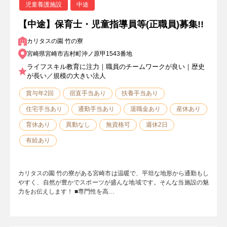
児童養護施設
中途
【中途】保育士・児童指導員等(正職員)募集!!
カリタスの園 竹の寮
宮崎県宮崎市吉村町沖ノ原甲1543番地
ライフスキル教育に注力｜職員のチームワークが良い｜歴史
が長い／規模の大きい法人
賞与年2回
宿直手当あり
扶養手当あり
住宅手当あり
通勤手当あり
退職金あり
産休あり
育休あり
異動なし
無資格可
週休2日
有給あり
カリタスの園 竹の寮がある宮崎市は温暖で、平坦な地形から通勤もし
やすく、自然が豊かでスポーツが盛んな地域です。そんな当施設の魅
力をお伝えします！ ■専門性を高…