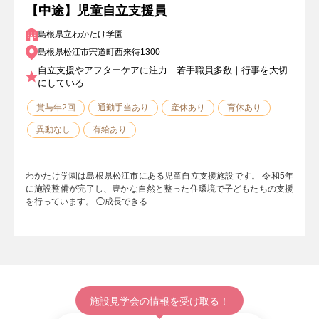
【中途】児童自立支援員
島根県立わかたけ学園
島根県松江市宍道町西来待1300
自立支援やアフターケアに注力｜若手職員多数｜行事を大切
にしている
賞与年2回
通勤手当あり
産休あり
育休あり
異動なし
有給あり
わかたけ学園は島根県松江市にある児童自立支援施設です。 令和5年
に施設整備が完了し、豊かな自然と整った住環境で子どもたちの支援
を行っています。 ◯成長できる…
施設見学会の情報を受け取る！