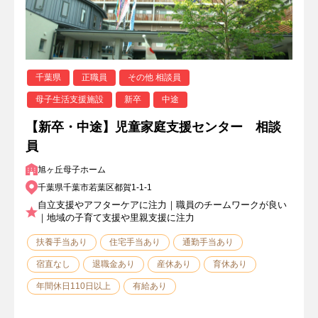
千葉県
正職員
その他 相談員
母子生活支援施設
新卒
中途
【新卒・中途】児童家庭支援センター 相談
員
旭ヶ丘母子ホーム
千葉県千葉市若葉区都賀1-1-1
自立支援やアフターケアに注力｜職員のチームワークが良い
｜地域の子育て支援や里親支援に注力
扶養手当あり
住宅手当あり
通勤手当あり
宿直なし
退職金あり
産休あり
育休あり
年間休日110日以上
有給あり