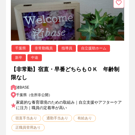
千葉県
非常勤職員
指導員
自立援助ホーム
新卒
中途
【非常勤】宿直・早番どちらもＯＫ 年齢制
限なし
渚BASE
千葉県（住所非公開）
家庭的な養育環境のための取組み｜自立支援やアフターケア
に注力｜職員の定着率が高い
宿直手当あり
通勤手当あり
有給あり
正職員登用あり