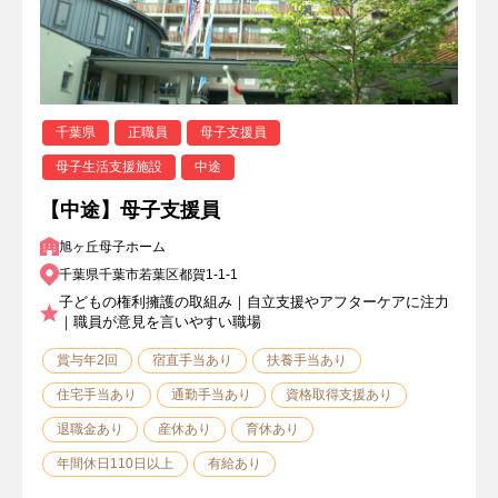
千葉県
正職員
母子支援員
母子生活支援施設
中途
【中途】母子支援員
旭ヶ丘母子ホーム
千葉県千葉市若葉区都賀1-1-1
子どもの権利擁護の取組み｜自立支援やアフターケアに注力
｜職員が意見を言いやすい職場
賞与年2回
宿直手当あり
扶養手当あり
住宅手当あり
通勤手当あり
資格取得支援あり
退職金あり
産休あり
育休あり
年間休日110日以上
有給あり