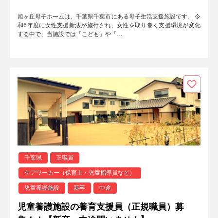
旭ヶ丘母子ホームは、千葉県千葉市にある母子生活支援施設です。 令
和6年度に女性支援新法が施行され、女性を取り巻く支援環境が変化
する中で、当施設では「こども」や「…
千葉県
正職員
ケアワーカー（保育士・児童指導員など）
児童養護施設
新卒
中途
児童養護施設の養育支援員（正規職員）募