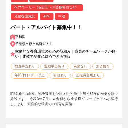
ケアワーカー（保育士・児童指導員など）
児童養護施設
新卒
中途
パート・アルバイト募集中！！
平和園
千葉県市原市島野735-1
家庭的な養育環境のための取組み｜職員のチームワークが良
い｜柔軟で変化に対応できる施設
宿直手当あり
通勤手当あり
異動なし
無資格可
年間休日110日以上
有給あり
正職員登用あり
昭和16年の創立。戦争孤児を受け入れた頃から続く85年の歴史を持つ
施設です。 令和3年7月に大舎制から小規模グループケアへと移行
し、より、家庭的な環境での養育を実施…