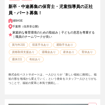
新卒・中途募集の保育士・児童指導員の正社
員・パート募集！
渚BASE
千葉県（住所非公開）
家庭的な養育環境のための取組み｜子どもの意思を尊重する
｜職員のチームワークが良い
賞与年2回
宿直手当あり
通勤手当あり
資格取得支援あり
退職金あり
産休あり
育休あり
週休2日
有給あり
株式会社ベストサポートは、一人ひとりが「新しい福祉に挑戦し、福
祉の形を地域から変えていく」という使命をスタッフ一人ひとりがも
つことで、福祉の変革に本気で挑戦し…