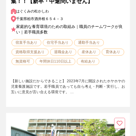
集！！【新卒・中途問いません】
はぐくみの杜かしわ
千葉県柏市酒井根６５４－３
家庭的な養育環境のための取組み｜職員のチームワークが良
い｜若手職員多数
宿直手当あり
住宅手当あり
通勤手当あり
資格取得支援あり
退職金あり
産休あり
育休あり
無資格可
年間休日110日以上
有給あり
【新しい施設だからできること】 2023年7月に開設されたホヤホヤの
児童養護施設です。若手職員であっても自ら考え・判断・実行し、お
互いに意見が言い合える環境です。 …