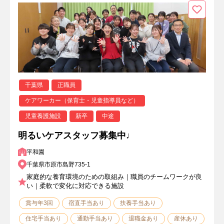
千葉県
正職員
ケアワーカー（保育士・児童指導員など）
児童養護施設
新卒
中途
明るいケアスタッフ募集中♩
平和園
千葉県市原市島野735-1
家庭的な養育環境のための取組み｜職員のチームワークが良
い｜柔軟で変化に対応できる施設
賞与年3回
宿直手当あり
扶養手当あり
住宅手当あり
通勤手当あり
退職金あり
産休あり