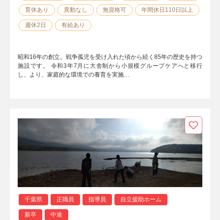
育休あり
異動なし
無資格可
年間休日110日以上
週休2日
有給あり
昭和16年の創立。戦争孤児を受け入れた頃から続く85年の歴史を持つ
施設です。 令和3年7月に大舎制から小規模グループケアへと移行
し、より、家庭的な環境での養育を実施…
千葉県
正職員
指導員
自立援助ホーム
新卒
中途