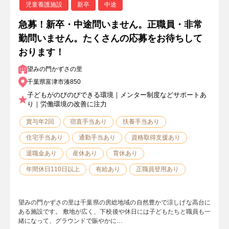
児童養護施設
新卒
中途
急募！新卒・中途問いません。正職員・非常
勤問いません。たくさんの応募をお待ちして
おります！
望みの門かずさの里
千葉県富津市湊850
子どもがのびのびできる環境｜メンター制度などサポートあ
り｜労働環境の改善に注力
賞与年2回
宿直手当あり
扶養手当あり
住宅手当あり
通勤手当あり
資格取得支援あり
退職金あり
産休あり
育休あり
年間休日110日以上
有給あり
正職員登用あり
望みの門かずさの里は千葉県の房総地域の自然豊かで涼しげな高台に
ある施設です。 敷地が広く、下校後や休日には子どもたちと職員も一
緒になって、グラウンドで賑やかに…