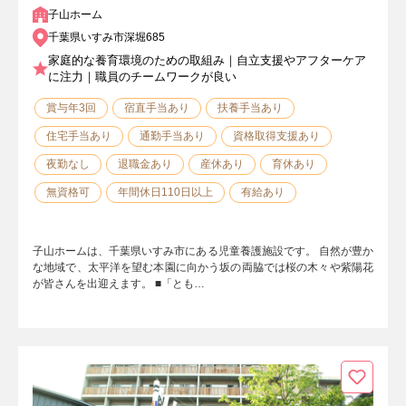
子山ホーム
千葉県いすみ市深堀685
家庭的な養育環境のための取組み｜自立支援やアフターケア
に注力｜職員のチームワークが良い
賞与年3回
宿直手当あり
扶養手当あり
住宅手当あり
通勤手当あり
資格取得支援あり
夜勤なし
退職金あり
産休あり
育休あり
無資格可
年間休日110日以上
有給あり
子山ホームは、千葉県いすみ市にある児童養護施設です。 自然が豊か
な地域で、太平洋を望む本園に向かう坂の両脇では桜の木々や紫陽花
が皆さんを出迎えます。 ■「とも…