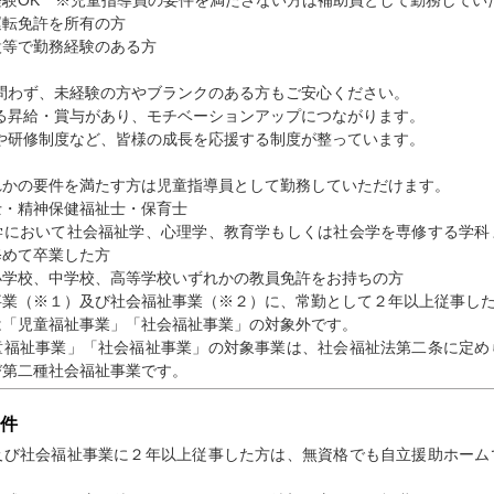
運転免許を所有の方
設等で勤務経験のある方
は問わず、未経験の方やブランクのある方もご安心ください。
よる昇給・賞与があり、モチベーションアップにつながります。
援や研修制度など、皆様の成長を応援する制度が整っています。
れかの要件を満たす方は児童指導員として勤務していただけます。
・精神保健福祉士・保育士
において社会福祉学、心理学、教育学もしくは社会学を専修する学科
修めて卒業した方
学校、中学校、高等学校いずれかの教員免許をお持ちの方
業（※１）及び社会福祉事業（※２）に、常勤として２年以上従事し
「児童福祉事業」「社会福祉事業」の対象外です。
福祉事業」「社会福祉事業」の対象事業は、社会福祉法第二条に定め
び第二種社会福祉事業です。
件
及び社会福祉事業に２年以上従事した方は、無資格でも自立援助ホーム