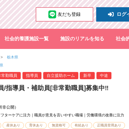
ログ
友だち登録
社会的養護施設一覧
施設のリアルを知る
社会
栃木県
県
非常勤職員
指導員
自立援助ホーム
新卒
中途
員/指導員・補助員[非常勤職員]募集中‼
所非公開）
アフターケアに注力｜職員が意見を言いやすい職場｜労働環境の改善に注力
産休あり
育休あり
無資格可
有給あり
正職員登用あり