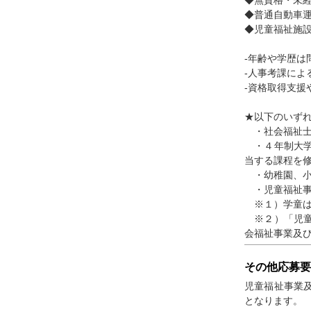
◆普通自動車
◆児童福祉施
-年齢や学歴
-人事考課に
-資格取得支
★以下のいず
・社会福祉士
・４年制大学
当する課程を
・幼稚園、小
・児童福祉事
※１）学童は
※２）「児童
会福祉事業及
その他応募要
児童福祉事業
となります。