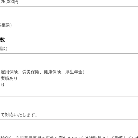
5,000円
応相談）
数
相談）
（雇用保険、労災保険、健康保険、厚生年金）
得実績あり
あり
して対応いたします。
経験OK ※児童指導員の要件を満たさない方は補助員として勤務してい