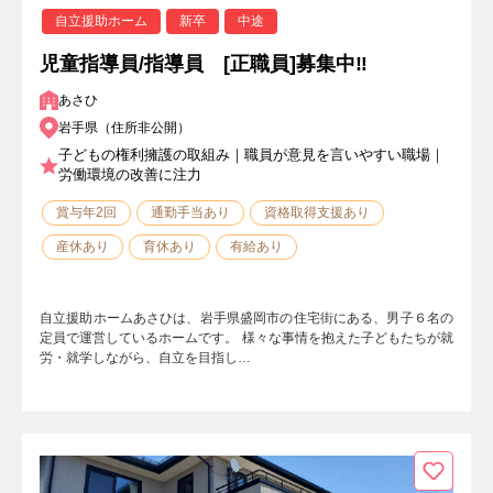
自立援助ホーム
新卒
中途
児童指導員/指導員 [正職員]募集中‼
あさひ
岩手県（住所非公開）
子どもの権利擁護の取組み｜職員が意見を言いやすい職場｜
労働環境の改善に注力
賞与年2回
通勤手当あり
資格取得支援あり
産休あり
育休あり
有給あり
自立援助ホームあさひは、岩手県盛岡市の住宅街にある、男子６名の
定員で運営しているホームです。 様々な事情を抱えた子どもたちが就
労・就学しながら、自立を目指し…