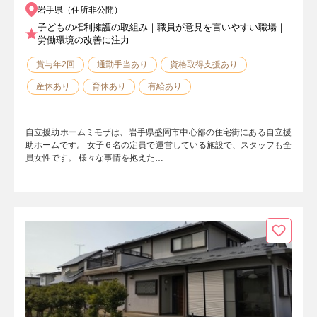
岩手県（住所非公開）
子どもの権利擁護の取組み｜職員が意見を言いやすい職場｜
労働環境の改善に注力
賞与年2回
通勤手当あり
資格取得支援あり
産休あり
育休あり
有給あり
自立援助ホームミモザは、岩手県盛岡市中心部の住宅街にある自立援
助ホームです。 女子６名の定員で運営している施設で、スタッフも全
員女性です。 様々な事情を抱えた…