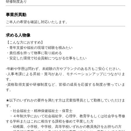
研修制度あり
事業所異動
ご本人の希望を確認し対応いたします。
求める人物像
【こんな方におすすめ】
・青年支援や福祉の現場で経験を積みたい
・責任感を持って物事に取り組める
・安定した環境で社会貢献につながる仕事をしたい
-年齢や学歴は問わず、未経験の方やブランクのある方もご安心ください。
-人事考課による昇給・賞与があり、モチベーションアップにつながりま
す。
-資格取得支援や研修制度など、皆様の成長を応援する制度が整っていま
す。
★以下のいずれかの要件を満たす方は児童指導員として勤務していただけま
す。
・社会福祉士・精神保健福祉士・保育士
・４年制大学において社会福祉学、心理学、教育学もしくは社会学を専修
する学科またはこれに相当する課程を修めて卒業した方
・幼稚園、小学校、中学校、高等学校いずれかの教員免許をお持ちの方