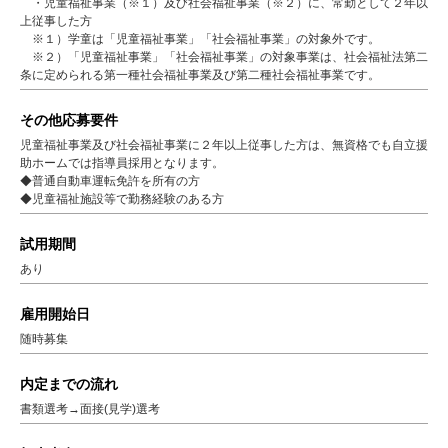
・児童福祉事業（※１）及び社会福祉事業（※２）に、常勤として２年以
上従事した方
※１）学童は「児童福祉事業」「社会福祉事業」の対象外です。
※２）「児童福祉事業」「社会福祉事業」の対象事業は、社会福祉法第二
条に定められる第一種社会福祉事業及び第二種社会福祉事業です。
その他応募要件
児童福祉事業及び社会福祉事業に２年以上従事した方は、無資格でも自立援
助ホームでは指導員採用となります。
◆普通自動車運転免許を所有の方
◆児童福祉施設等で勤務経験のある方
試用期間
あり
雇用開始日
随時募集
内定までの流れ
書類選考→面接(見学)選考