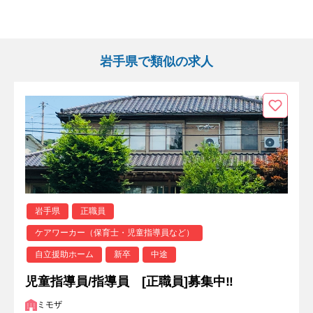
岩手県で類似の求人
岩手県
正職員
ケアワーカー（保育士・児童指導員など）
自立援助ホーム
新卒
中途
児童指導員/指導員 [正職員]募集中‼
ミモザ