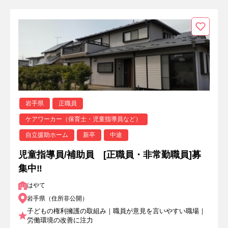
岩手県
正職員
ケアワーカー（保育士・児童指導員など）
自立援助ホーム
新卒
中途
児童指導員/補助員 [正職員・非常勤職員]募
集中‼
はやて
岩手県（住所非公開）
子どもの権利擁護の取組み｜職員が意見を言いやすい職場｜
労働環境の改善に注力