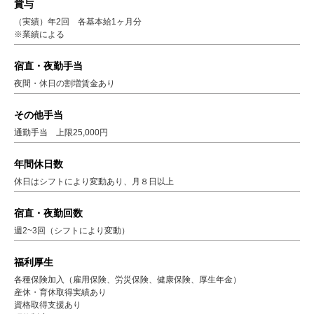
賞与
（実績）年2回 各基本給1ヶ月分
※業績による
宿直・夜勤手当
夜間・休日の割増賃金あり
その他手当
通勤手当 上限25,000円
年間休日数
休日はシフトにより変動あり、月８日以上
宿直・夜勤回数
週2~3回（シフトにより変動）
福利厚生
各種保険加入（雇用保険、労災保険、健康保険、厚生年金）
産休・育休取得実績あり
資格取得支援あり