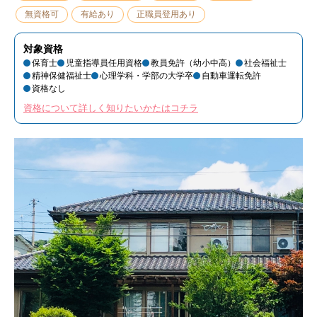
無資格可
有給あり
正職員登用あり
対象資格
保育士
児童指導員任用資格
教員免許（幼小中高）
社会福祉士
精神保健福祉士
心理学科・学部の大学卒
自動車運転免許
資格なし
資格について詳しく知りたいかたはコチラ