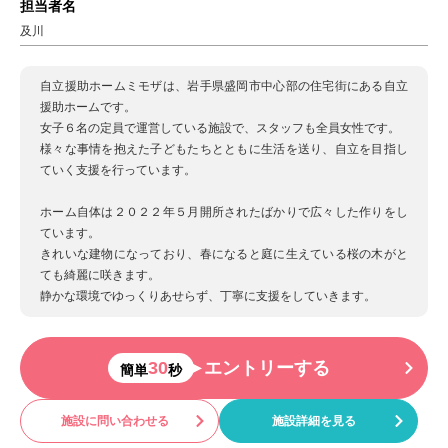
担当者名
及川
自立援助ホームミモザは、岩手県盛岡市中心部の住宅街にある自立
援助ホームです。
女子６名の定員で運営している施設で、スタッフも全員女性です。
様々な事情を抱えた子どもたちとともに生活を送り、自立を目指し
ていく支援を行っています。
ホーム自体は２０２２年５月開所されたばかりで広々した作りをし
ています。
きれいな建物になっており、春になると庭に生えている桜の木がと
ても綺麗に咲きます。
静かな環境でゆっくりあせらず、丁寧に支援をしていきます。
30
エントリーする
簡単
秒
施設に問い合わせる
施設詳細を見る