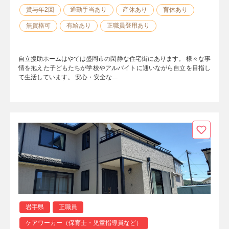
賞与年2回
通勤手当あり
産休あり
育休あり
無資格可
有給あり
正職員登用あり
自立援助ホームはやては盛岡市の閑静な住宅街にあります。 様々な事
情を抱えた子どもたちが学校やアルバイトに通いながら自立を目指し
て生活しています。 安心・安全な…
岩手県
正職員
ケアワーカー（保育士・児童指導員など）