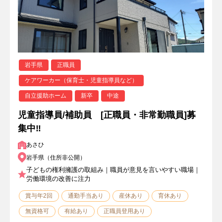
岩手県
正職員
ケアワーカー（保育士・児童指導員など）
自立援助ホーム
新卒
中途
児童指導員/補助員 [正職員・非常勤職員]募
集中‼
あさひ
岩手県（住所非公開）
子どもの権利擁護の取組み｜職員が意見を言いやすい職場｜
労働環境の改善に注力
賞与年2回
通勤手当あり
産休あり
育休あり
無資格可
有給あり
正職員登用あり