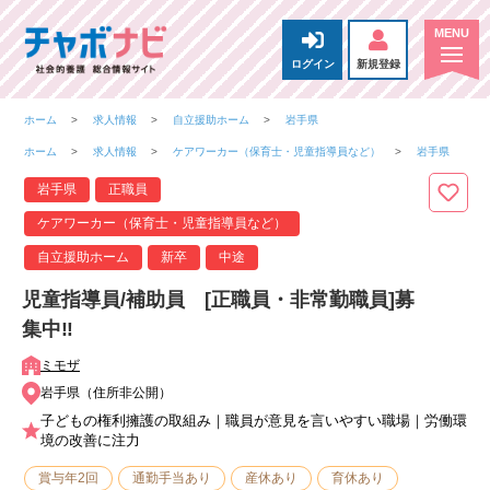
ログイン
新規登録
ホーム
求人情報
自立援助ホーム
岩手県
ホーム
求人情報
ケアワーカー（保育士・児童指導員など）
岩手県
岩手県
正職員
ケアワーカー（保育士・児童指導員など）
自立援助ホーム
新卒
中途
児童指導員/補助員 [正職員・非常勤職員]募
集中‼
ミモザ
岩手県（住所非公開）
子どもの権利擁護の取組み｜職員が意見を言いやすい職場｜労働環
境の改善に注力
賞与年2回
通勤手当あり
産休あり
育休あり