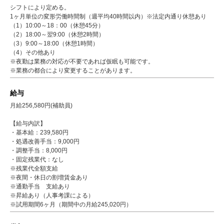
シフトにより定める。
1ヶ月単位の変形労働時間制（週平均40時間以内）※法定内通り休憩あり
（1）10:00～18：00（休憩45分）
（2）18:00～翌9:00（休憩2時間）
（3）9:00～18:00（休憩1時間）
（4）その他あり
※夜勤は業務の対応が不要であれば仮眠も可能です。
※業務の都合により変更することがあります。
給与
月給256,580円(補助員)
【給与内訳】
・基本給：239,580円
・処遇改善手当：9,000円
・調整手当：8,000円
・固定残業代：なし
※残業代全額支給
※夜間・休日の割増賃金あり
※通勤手当 支給あり
※昇給あり（人事考課による）
※試用期間6ヶ月（期間中の月給245,020円）