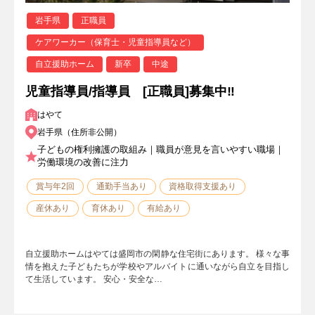
岩手県
正職員
ケアワーカー（保育士・児童指導員など）
自立援助ホーム
新卒
中途
児童指導員/指導員 [正職員]募集中‼
はやて
岩手県（住所非公開）
子どもの権利擁護の取組み｜職員が意見を言いやすい職場｜
労働環境の改善に注力
賞与年2回
通勤手当あり
資格取得支援あり
産休あり
育休あり
有給あり
自立援助ホームはやては盛岡市の閑静な住宅街にあります。 様々な事
情を抱えた子どもたちが学校やアルバイトに通いながら自立を目指し
て生活しています。 安心・安全な…