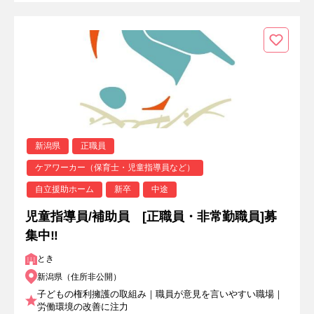
新潟県
正職員
ケアワーカー（保育士・児童指導員など）
自立援助ホーム
新卒
中途
児童指導員/補助員 [正職員・非常勤職員]募
集中‼
とき
新潟県（住所非公開）
子どもの権利擁護の取組み｜職員が意見を言いやすい職場｜
労働環境の改善に注力