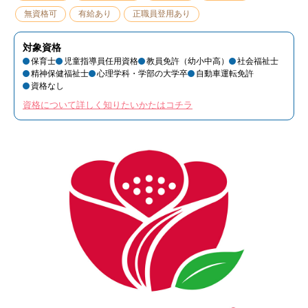
無資格可
有給あり
正職員登用あり
対象資格
保育士
児童指導員任用資格
教員免許（幼小中高）
社会福祉士
精神保健福祉士
心理学科・学部の大学卒
自動車運転免許
資格なし
資格について詳しく知りたいかたはコチラ