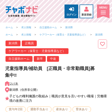
ログイン
新規登録
ホーム
求人情報
自立援助ホーム
新潟県
ホーム
求人情報
ケアワーカー（保育士・児童指導員など）
新潟県
新潟県
正職員
ケアワーカー（保育士・児童指導員など）
自立援助ホーム
新卒
中途
児童指導員/補助員 [正職員・非常勤職員]募
集中‼
ツバキ
新潟県（住所非公開）
子どもの権利擁護の取組み｜職員が意見を言いやすい職場｜労働環
境の改善に注力
賞与年2回
通勤手当あり
産休あり
育休あり