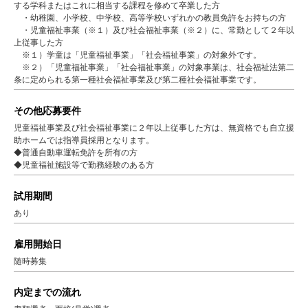
する学科またはこれに相当する課程を修めて卒業した方
・幼稚園、小学校、中学校、高等学校いずれかの教員免許をお持ちの方
・児童福祉事業（※１）及び社会福祉事業（※２）に、常勤として２年以
上従事した方
※１）学童は「児童福祉事業」「社会福祉事業」の対象外です。
※２）「児童福祉事業」「社会福祉事業」の対象事業は、社会福祉法第二
条に定められる第一種社会福祉事業及び第二種社会福祉事業です。
その他応募要件
児童福祉事業及び社会福祉事業に２年以上従事した方は、無資格でも自立援
助ホームでは指導員採用となります。
◆普通自動車運転免許を所有の方
◆児童福祉施設等で勤務経験のある方
試用期間
あり
雇用開始日
随時募集
内定までの流れ