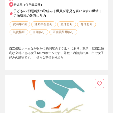
新潟県（住所非公開）
子どもの権利擁護の取組み｜職員が意見を言いやすい職場｜
労働環境の改善に注力
賞与年2回
通勤手当あり
産休あり
育休あり
無資格可
有給あり
正職員登用あり
自立援助ホームながおかは長岡駅のすぐ近くにあり、就学・就職に便
利な立地にある女子6名のホームです。外観・内観共に真っ白で女子
好みの建物です。 様々な事情を抱えた…