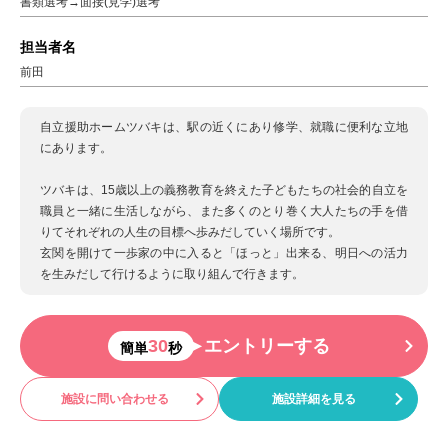
書類選考→面接(見学)選考
担当者名
前田
自立援助ホームツバキは、駅の近くにあり修学、就職に便利な立地
にあります。
ツバキは、15歳以上の義務教育を終えた子どもたちの社会的自立を
職員と一緒に生活しながら、また多くのとり巻く大人たちの手を借
りてそれぞれの人生の目標へ歩みだしていく場所です。
玄関を開けて一歩家の中に入ると「ほっと」出来る、明日への活力
を生みだして行けるように取り組んで行きます。
30
エントリーする
簡単
秒
施設に問い合わせる
施設詳細を見る