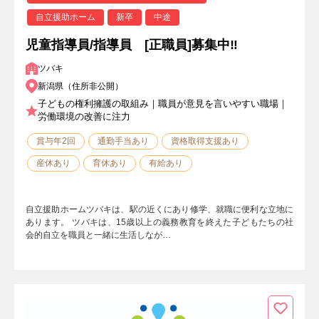
自立援助ホーム
新卒
中途
児童指導員/指導員 [正職員]募集中‼
ツバキ
新潟県（住所非公開）
子どもの権利擁護の取組み｜職員が意見を言いやすい職場｜
労働環境の改善に注力
賞与年2回
通勤手当あり
資格取得支援あり
産休あり
育休あり
有給あり
自立援助ホームツバキは、駅の近くにあり修学、就職に便利な立地に
あります。 ツバキは、15歳以上の義務教育を終えた子どもたちの社
会的自立を職員と一緒に生活しなが…