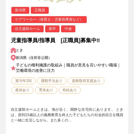
新潟県
正職員
ケアワーカー（保育士・児童指導員など）
自立援助ホーム
新卒
中途
児童指導員/指導員 [正職員]募集中‼
とき
新潟県（住所非公開）
子どもの権利擁護の取組み｜職員が意見を言いやすい職場｜
労働環境の改善に注力
賞与年2回
通勤手当あり
資格取得支援あり
産休あり
育休あり
有給あり
自立援助ホームときは、海が近く、閑静な住宅街にあります。 とき
は、原則15歳以上の義務教育を終えた子どもたちの社会的自立を職員
と一緒に生活しながら、また多くの…