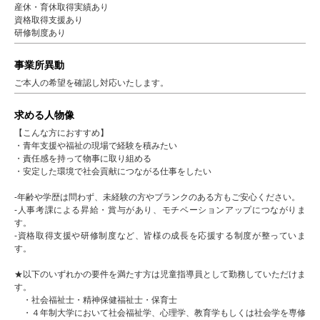
産休・育休取得実績あり
資格取得支援あり
研修制度あり
事業所異動
ご本人の希望を確認し対応いたします。
求める人物像
【こんな方におすすめ】
・青年支援や福祉の現場で経験を積みたい
・責任感を持って物事に取り組める
・安定した環境で社会貢献につながる仕事をしたい
-年齢や学歴は問わず、未経験の方やブランクのある方もご安心ください。
-人事考課による昇給・賞与があり、モチベーションアップにつながりま
す。
-資格取得支援や研修制度など、皆様の成長を応援する制度が整っていま
す。
★以下のいずれかの要件を満たす方は児童指導員として勤務していただけま
す。
・社会福祉士・精神保健福祉士・保育士
・４年制大学において社会福祉学、心理学、教育学もしくは社会学を専修