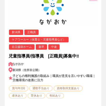
新潟県
正職員
ケアワーカー（保育士・児童指導員など）
自立援助ホーム
新卒
中途
児童指導員/指導員 [正職員]募集中‼
ながおか
新潟県（住所非公開）
子どもの権利擁護の取組み｜職員が意見を言いやすい職場｜
労働環境の改善に注力
賞与年2回
通勤手当あり
資格取得支援あり
産休あり
育休あり
有給あり