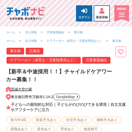
ログイン
新規登録
ホーム
求人情報
児童養護施設
東京都
ホーム
求人情報
ケアワーカー（保育士・児童指導員など）
東京都
東京都
正職員
ケアワーカー（保育士・児童指導員など）
児童養護施設
【新卒＆中途採用！！】チャイルドケアワー
カー募集！！
至誠大空の家
東京都日野市万願寺1-14-2
GoogleMap
子どもへの個別的な対応｜子どもがのびのびできる環境｜自立支援
やアフターケアに注力
賞与年3回
宿直手当あり
住宅手当あり
通勤手当あり
退職金あり
産休あり
育休あり
無資格可