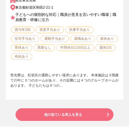
救世軍世光寮
東京都杉並区和田2-21-1
子どもへの個別的な対応｜職員が意見を言いやすい職場｜職
員教育・研修に注力
賞与年2回
宿直手当あり
扶養手当あり
住宅手当あり
通勤手当あり
退職金あり
産休あり
育休あり
異動なし
年間休日110日以上
週休2日
有給あり
世光寮は、杉並区の通勤しやすい場所にあります。 本体施設は３階建
ての中に５つのホームがあり、その近隣には４つのグループホームが
あります。 子どもたちは９つの…
他の似ている求人を見る