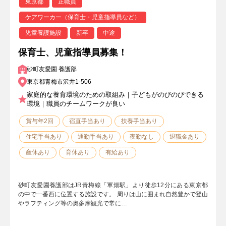
東京都
正職員
ケアワーカー（保育士・児童指導員など）
児童養護施設
新卒
中途
保育士、児童指導員募集！
砂町友愛園 養護部
東京都青梅市沢井1-506
家庭的な養育環境のための取組み｜子どもがのびのびできる
環境｜職員のチームワークが良い
賞与年2回
宿直手当あり
扶養手当あり
住宅手当あり
通勤手当あり
夜勤なし
退職金あり
産休あり
育休あり
有給あり
砂町友愛園養護部はJR青梅線「軍畑駅」より徒歩12分にある東京都
の中で一番西に位置する施設です。 周りは山に囲まれ自然豊かで登山
やラフティング等の奥多摩観光で常に…