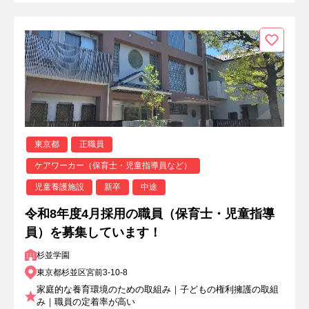
東京都
正職員
ケアワーカー（保育士・児童指導員など）
児童養護施設
新卒
中途
令和8年度4月採用の職員（保育士・児童指導
員）を募集しています！
杉並学園
東京都杉並区宮前3-10-8
家庭的な養育環境のための取組み｜子どもの権利擁護の取組
み｜職員の定着率が高い