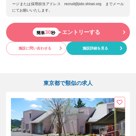
ージまたは採用担当アドレス recruit@jido.shisei.org までメール
にてお願いいたします。
30
エントリーする
簡単
秒
施設に問い合わせる
施設詳細を見る
東京都で類似の求人