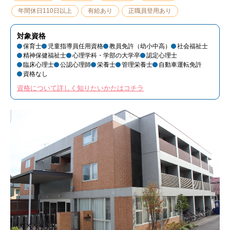
年間休日110日以上
有給あり
正職員登用あり
対象資格
保育士
児童指導員任用資格
教員免許（幼小中高）
社会福祉士
精神保健福祉士
心理学科・学部の大学卒
認定心理士
臨床心理士
公認心理師
栄養士
管理栄養士
自動車運転免許
資格なし
資格について詳しく知りたいかたはコチラ