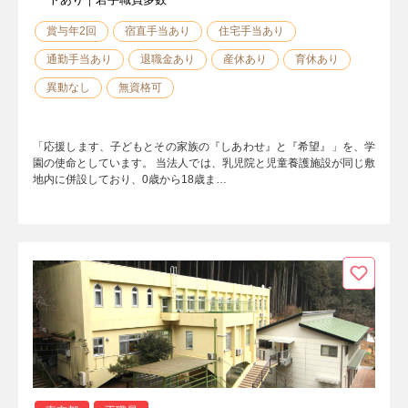
賞与年2回
宿直手当あり
住宅手当あり
通勤手当あり
退職金あり
産休あり
育休あり
異動なし
無資格可
「応援します、子どもとその家族の『しあわせ』と『希望』」を、学
園の使命としています。 当法人では、乳児院と児童養護施設が同じ敷
地内に併設しており、0歳から18歳ま…