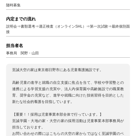
随時募集
内定までの流れ
説明会⇒書類選考⇒適正検査（オンラインSHL）⇒第一次試験⇒最終個別面
接
担当者名
事務局 関野・山田
至誠大空の家は東京都日野市にある児童養護施設です。
高齢児童の進学と就職の自立支援に焦点を当て、学校や学習塾との
連携による学習支援の充実や、法人内保育園や高齢施設での職業教
育、奨学金の充実など、進学や就職に向けた技術習得を目的とした
新たな社会的養護を目指しています。
【重要！！採用は児童事業本部全体で行っています。】
至誠学園・大地の家・大空の家の採用活動は児童事業本部事務局が
担当しております。
お問い合わせの際にはこちらの大空の家からではなく至誠学園のペ