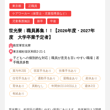
東京都
正職員
ケアワーカー（保育士・児童指導員など）
児童養護施設
新卒
中途
世光寮：職員募集！！【2026年度・2027年
度 大学卒業予定者】
救世軍世光寮
東京都杉並区和田2-21-1
子どもへの個別的な対応｜職員が意見を言いやすい職場｜若
手職員多数
賞与年2回
宿直手当あり
扶養手当あり
住宅手当あり
通勤手当あり
退職金あり
産休あり
育休あり
異動なし
年間休日110日以上
週休2日
有給あり
世光寮は、杉並区の通勤しやすい場所にあります。 本体施設は３階建