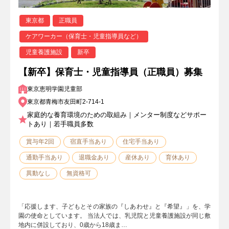
東京都
正職員
ケアワーカー（保育士・児童指導員など）
児童養護施設
新卒
【新卒】保育士・児童指導員（正職員）募集
東京恵明学園児童部
東京都青梅市友田町2-714-1
家庭的な養育環境のための取組み｜メンター制度などサポー
トあり｜若手職員多数
賞与年2回
宿直手当あり
住宅手当あり
通勤手当あり
退職金あり
産休あり
育休あり
異動なし
無資格可
「応援します、子どもとその家族の『しあわせ』と『希望』」を、学
園の使命としています。 当法人では、乳児院と児童養護施設が同じ敷
地内に併設しており、0歳から18歳ま…