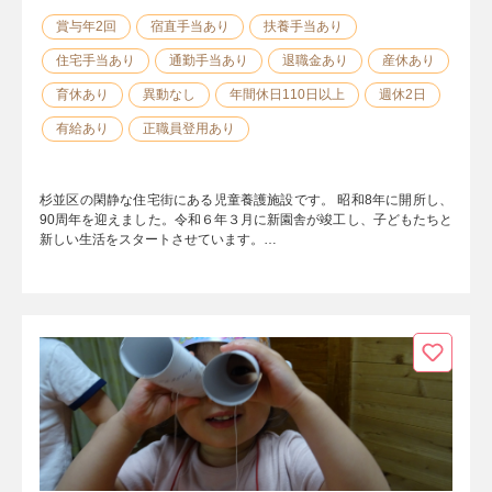
賞与年2回
宿直手当あり
扶養手当あり
住宅手当あり
通勤手当あり
退職金あり
産休あり
育休あり
異動なし
年間休日110日以上
週休2日
有給あり
正職員登用あり
杉並区の閑静な住宅街にある児童養護施設です。 昭和8年に開所し、
90周年を迎えました。令和６年３月に新園舎が竣工し、子どもたちと
新しい生活をスタートさせています。…