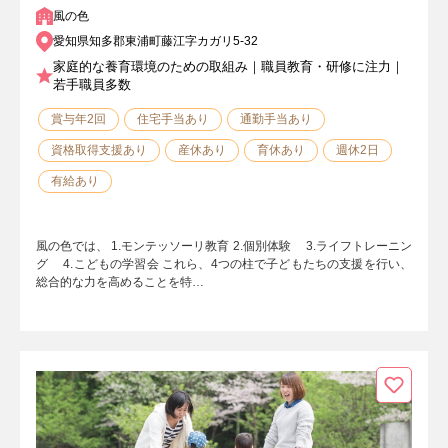
風の色
愛知県知多郡東浦町藤江字カガリ5-32
家庭的な養育環境のための取組み｜職員教育・研修に注力｜
若手職員多数
賞与年2回
住宅手当あり
通勤手当あり
資格取得支援あり
産休あり
育休あり
週休2日
有給あり
風の色では、 1.モンテッソーリ教育 2.個別体験 3.ライフトレーニン
グ 4.こどもの学習会 これら、4つの柱で子どもたちの支援を行い、
総合的な力を高めることを特…