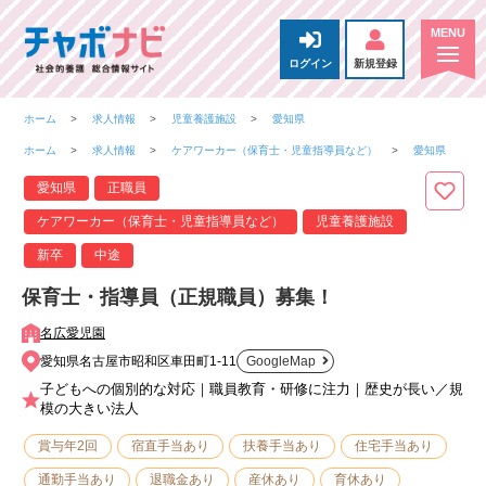
ログイン
新規登録
ホーム
求人情報
児童養護施設
愛知県
ホーム
求人情報
ケアワーカー（保育士・児童指導員など）
愛知県
愛知県
正職員
ケアワーカー（保育士・児童指導員など）
児童養護施設
新卒
中途
保育士・指導員（正規職員）募集！
名広愛児園
愛知県名古屋市昭和区車田町1-11
GoogleMap
子どもへの個別的な対応｜職員教育・研修に注力｜歴史が長い／規
模の大きい法人
賞与年2回
宿直手当あり
扶養手当あり
住宅手当あり
通勤手当あり
退職金あり
産休あり
育休あり