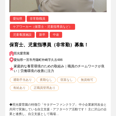
愛知県
非常勤職員
ケアワーカー（保育士・児童指導員など）
児童養護施設
新卒
中途
保育士、児童指導員（非常勤）募集！
照光愛育園
愛知県一宮市丹陽町外崎字久古486
家庭的な養育環境のための取組み｜職員のチームワークが良
い｜労働環境の改善に注力
通勤手当あり
夜勤なし
宿直なし
無資格可
有給あり
正職員登用あり
◆照光愛育園の特徴①「サタデーファンクラブ」 中小企業家同友会と
共同で実施している自立支援・アフターケア活動です！ 主に沢山の企
業と連携し、自立支援として職場…