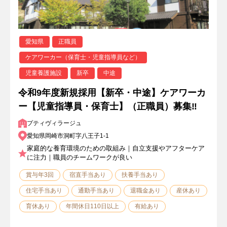
愛知県
正職員
ケアワーカー（保育士・児童指導員など）
児童養護施設
新卒
中途
令和9年度新規採用【新卒・中途】ケアワーカ
ー【児童指導員・保育士】（正職員）募集‼
プティヴィラージュ
愛知県岡崎市洞町字八王子1-1
家庭的な養育環境のための取組み｜自立支援やアフターケア
に注力｜職員のチームワークが良い
賞与年3回
宿直手当あり
扶養手当あり
住宅手当あり
通勤手当あり
退職金あり
産休あり
育休あり
年間休日110日以上
有給あり