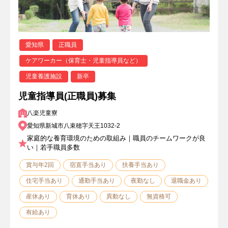
愛知県
正職員
ケアワーカー（保育士・児童指導員など）
児童養護施設
新卒
児童指導員(正職員)募集
八楽児童寮
愛知県新城市八束穂字天王1032-2
家庭的な養育環境のための取組み｜職員のチームワークが良
い｜若手職員多数
賞与年2回
宿直手当あり
扶養手当あり
住宅手当あり
通勤手当あり
夜勤なし
退職金あり
産休あり
育休あり
異動なし
無資格可
有給あり