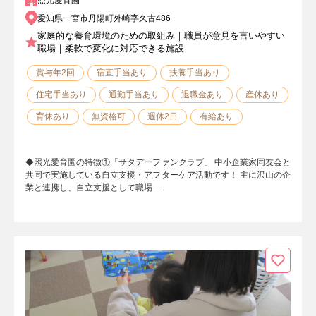
照光愛育園
愛知県一宮市丹陽町外崎字久古486
家庭的な養育環境のための取組み｜職員が意見を言いやすい
職場｜柔軟で変化に対応できる施設
賞与年2回
宿直手当あり
扶養手当あり
住宅手当あり
通勤手当あり
退職金あり
産休あり
育休あり
無資格可
週休2日
有給あり
◆照光愛育園の特徴①「サタデーファンクラブ」 中小企業家同友会と
共同で実施している自立支援・アフターケア活動です！ 主に沢山の企
業と連携し、自立支援として職場…