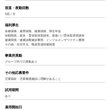
宿直・夜勤回数
5回／月
福利厚生
各種保険：雇用保険、健康保険、厚生年金
休暇関係：産休・育休取得実績有、産後パパ育休取得実績有
健康関係：健康診断健診費用、インフルエンザワクチン費用
その他：住宅手当、職員育成研修制度
事業所異動
グループ内での異動あり
その他応募要件
児童福祉・児童養護施設に理解があること
試用期間
あり
雇用開始日