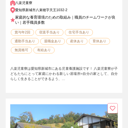
八楽児童寮
愛知県新城市八束穂字天王1032-2
家庭的な養育環境のための取組み｜職員のチームワークが良
い｜若手職員多数
賞与年2回
宿直手当あり
住宅手当あり
通勤手当あり
退職金あり
産休あり
育休あり
無資格可
有給あり
八楽児童寮は愛知県新城市にある児童養護施設です！ 八楽児童寮が子
どもたちにとって家庭にかわる新しい居場所=自分の家として、自分
らしく生きることができるよう、…