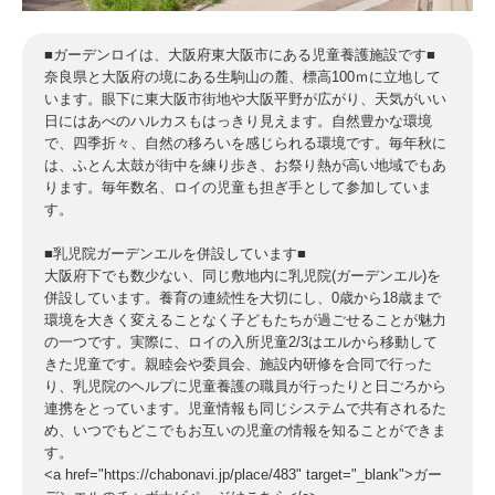
■ガーデンロイは、大阪府東大阪市にある児童養護施設です■
奈良県と大阪府の境にある生駒山の麓、標高100ｍに立地して
います。眼下に東大阪市街地や大阪平野が広がり、天気がいい
日にはあべのハルカスもはっきり見えます。自然豊かな環境
で、四季折々、自然の移ろいを感じられる環境です。毎年秋に
は、ふとん太鼓が街中を練り歩き、お祭り熱が高い地域でもあ
ります。毎年数名、ロイの児童も担ぎ手として参加していま
す。
■乳児院ガーデンエルを併設しています■
大阪府下でも数少ない、同じ敷地内に乳児院(ガーデンエル)を
併設しています。養育の連続性を大切にし、0歳から18歳まで
環境を大きく変えることなく子どもたちが過ごせることが魅力
の一つです。実際に、ロイの入所児童2/3はエルから移動して
きた児童です。親睦会や委員会、施設内研修を合同で行った
り、乳児院のヘルプに児童養護の職員が行ったりと日ごろから
連携をとっています。児童情報も同じシステムで共有されるた
め、いつでもどこでもお互いの児童の情報を知ることができま
す。
<a href="https://chabonavi.jp/place/483" target="_blank">ガー