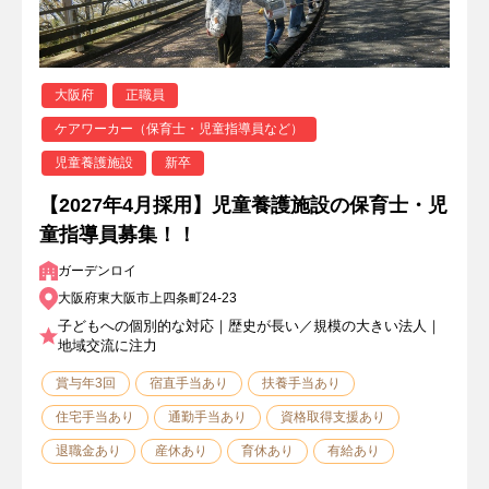
大阪府
正職員
ケアワーカー（保育士・児童指導員など）
児童養護施設
新卒
【2027年4月採用】児童養護施設の保育士・児
童指導員募集！！
ガーデンロイ
大阪府東大阪市上四条町24-23
子どもへの個別的な対応｜歴史が長い／規模の大きい法人｜
地域交流に注力
賞与年3回
宿直手当あり
扶養手当あり
住宅手当あり
通勤手当あり
資格取得支援あり
退職金あり
産休あり
育休あり
有給あり