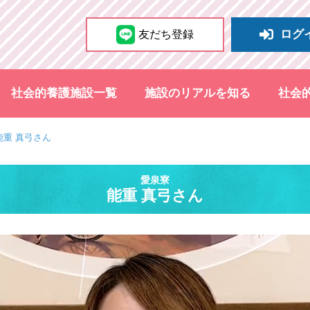
ログ
友だち登録
社会的養護施設一覧
施設のリアルを知る
社会
能重 真弓さん
愛泉寮
能重 真弓さん