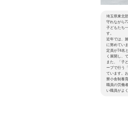
埼玉県東北
守れながら7
子どもたち
す。
近年では、
に努めてい
定員が74
く展開し、
また、「子
ープで行う
ています。
寮小舎制養育
職員の労働
い職員がよ