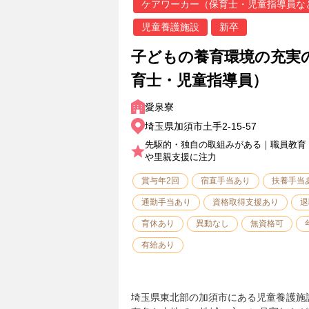
ケアワーカー（保育士・児童指導員な
児童養護施設
新卒
子どもの養育環境の充実
育士・児童指導員）
愛泉寮
埼玉県加須市土手2-15-57
先駆的・独自の取組みがある｜職員教育
や里親支援に注力
賞与年2回
宿直手当あり
扶養手当
通勤手当あり
資格取得支援あり
退
育休あり
異動なし
無資格可
有給あり
埼玉県東北部の加須市にある児童養護施