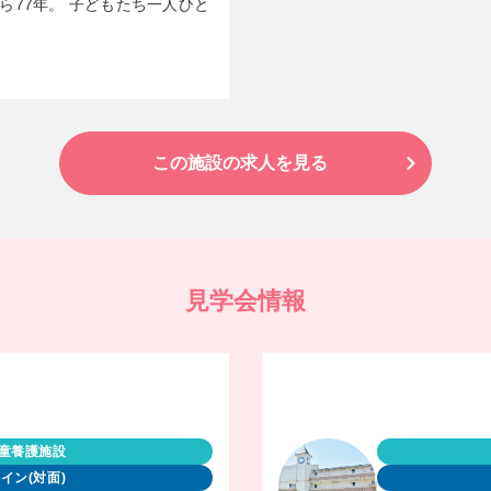
ら77年。 子どもたち一人ひと
この施設の求人を見る
見学会情報
童養護施設
イン(対面)