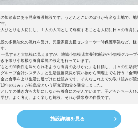
部の加須市にある児童養護施設です。うどんとこいのぼりが有名な土地で、地
7年。
一人ひとりを大切にし、１人の人間として尊重することを大切に日々の養育に
施設の多機能化の流れを受け、児童家庭支援センターや一時保護事業など、様
ます。
名と一見すると大規模に見えますが、地域小規模児童養護施設や小規模グループ
できる限り小規模な養育環境の設定を行っています。
どもとの関係性を深められるような養育のありかた」を目指し、月々の生活費
「グループ会計システム」と生活担当職員が買い物から調理までを行う「全調
お金と食事をより生活に近づけた仕組みです。そんなこれまでの取り組みが認
10年の歩み」が松島賞という研究奨励賞を受賞しました。
者としての働き方も大切にしながら養育にのぞんでいます。子どもたち一人ひ
く学び、よく考え、よく楽しむ施設、それが愛泉寮の自慢です。
施設詳細を見る