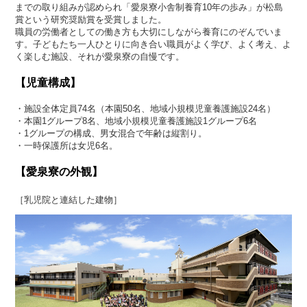
までの取り組みが認められ「愛泉寮小舎制養育10年の歩み」が松島
賞という研究奨励賞を受賞しました。
職員の労働者としての働き方も大切にしながら養育にのぞんでいま
す。子どもたち一人ひとりに向き合い職員がよく学び、よく考え、よ
く楽しむ施設、それが愛泉寮の自慢です。
【児童構成】
・施設全体定員74名（本園50名、地域小規模児童養護施設24名）
・本園1グループ8名、地域小規模児童養護施設1グループ6名
・1グループの構成、男女混合で年齢は縦割り。
・一時保護所は女児6名。
【愛泉寮の外観】
［乳児院と連結した建物］