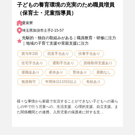
子どもの養育環境の充実のため職員増員
（保育士・児童指導員）
愛泉寮
埼玉県加須市土手2-15-57
先駆的・独自の取組みがある｜職員教育・研修に注力
｜地域の子育て支援や里親支援に注力
賞与年2回
宿直手当あり
扶養手当あり
住宅手当あり
通勤手当あり
資格取得支援あり
退職金あり
産休あり
育休あり
異動なし
無資格可
年間休日110日以上
有給あり
様々な事情から家庭で生活することができない子どもへの暮ら
しの中で行う児童への、生活支援、心理的支援、自立支援。ま
た関係機関との連携、入所児童の保護者に対する支…