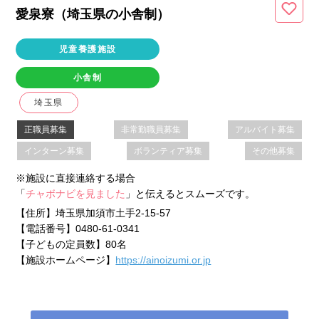
愛泉寮（埼玉県
の小舎制
）
児童養護施設
小舎制
埼玉県
正職員募集
非常勤職員募集
アルバイト募集
インターン募集
ボランティア募集
その他募集
※施設に直接連絡する場合
「
チャボナビを見ました
」と伝えるとスムーズです。
【住所】
埼玉県加須市土手2-15-57
【電話番号】
0480-61-0341
【子どもの定員数】
80名
【施設ホームページ】
https://ainoizumi.or.jp