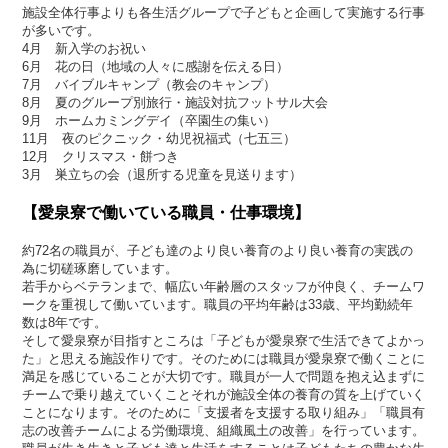
施設全体行事よりも各生活グループで子どもと企画して実施する行事
が多いです。
4月 新入学のお祝い
6月 花の日（地域の人々に感謝を伝える日）
7月 バイブルキャンプ（教会のキャンプ）
8月 夏のグループ別旅行・施設対抗フットサル大会
9月 ホームカミングデイ（卒園生の集い）
11月 夜のピクニック・幼児祝福式（七五三）
12月 クリスマス・餅つき
3月 巣立ちの会（退所する児童を見送ります）
【愛泉寮で働いている職員・仕事環境】
約72名の職員が、子ども達のより良い養育のより良い養育の実践の
為に切磋琢磨しています。
若手からベテランまで、幅広い年齢層のスタッフが仲良く、チームワ
ークを重視して働いています。職員の平均年齢は33歳、平均勤続年
数は8年です。
そして愛泉寮が目指すところは「子どもが愛泉寮で生活できてよかっ
た」と思える施設作りです。そのためには職員が愛泉寮で働くことに
満足を感じていることが大切です。職員が一人で問題を抱え込まずに
チームで乗り越えていくことそれが施設全体の養育の質を上げていく
ことになります。そのために「支援者を支援する取り組み」「職員有
志の改善チームによる労働環境、組織風土の改善」を行っています。