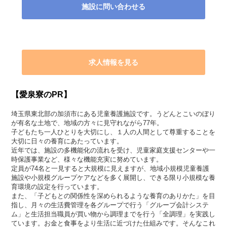
施設に問い合わせる
求人情報を見る
【愛泉寮のPR】
埼玉県東北部の加須市にある児童養護施設です。うどんとこいのぼり
が有名な土地で、地域の方々に見守れながら77年。
子どもたち一人ひとりを大切にし、１人の人間として尊重することを
大切に日々の養育にあたっています。
近年では、施設の多機能化の流れを受け、児童家庭支援センターや一
時保護事業など、様々な機能充実に努めています。
定員が74名と一見すると大規模に見えますが、地域小規模児童養護
施設や小規模グループケアなどを多く展開し、できる限り小規模な養
育環境の設定を行っています。
また、「子どもとの関係性を深められるような養育のありかた」を目
指し、月々の生活費管理を各グループで行う「グループ会計システ
ム」と生活担当職員が買い物から調理までを行う「全調理」を実践し
ています。お金と食事をより生活に近づけた仕組みです。そんなこれ