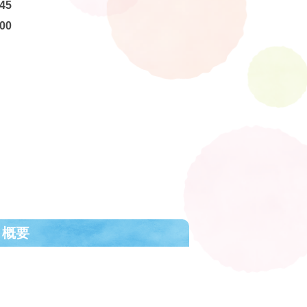
45
00
ト概要