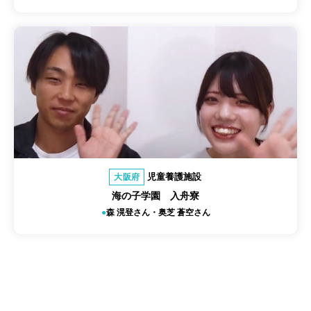
児童養護施設
大阪府
海の子学園 入舟寮
森 滉登さん・奥芝 蒼空さん