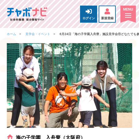
ログイン
新規登録
ホーム
見学会・イベント
6月24日「海の子学園入舟寮」施設見学会⑪どなたでも
海の子学園 入舟寮（大阪府）