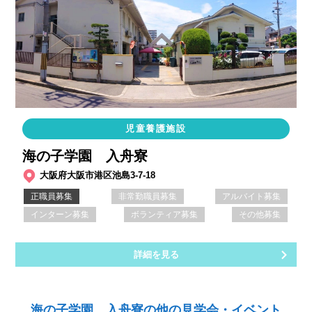
児童養護施設
海の子学園 入舟寮
大阪府大阪市港区池島3-7-18
正職員募集
非常勤職員募集
アルバイト募集
インターン募集
ボランティア募集
その他募集
詳細を見る
海の子学園 入舟寮の他の見学会・イベント