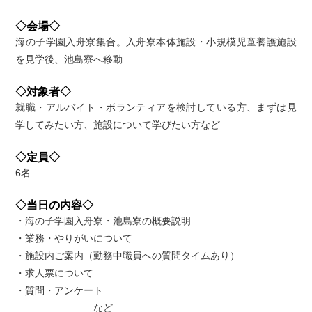
◇会場◇
海の子学園入舟寮集合。入舟寮本体施設・小規模児童養護施設
を見学後、池島寮へ移動
◇対象者◇
就職・アルバイト・ボランティアを検討している方、まずは見
学してみたい方、施設について学びたい方など
◇定員◇
6名
◇当日の内容◇
・海の子学園入舟寮・池島寮の概要説明
・業務・やりがいについて
・施設内ご案内（勤務中職員への質問タイムあり）
・求人票について
・質問・アンケート
など