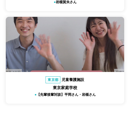
岩楯賀央さん
児童養護施設
東京都
東京家庭学校
【先輩後輩対談】平岡さん・岩楯さん