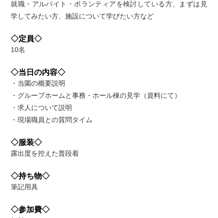
就職・アルバイト・ボランティアを検討している方、まずは見
学してみたい方、施設について学びたい方など
◇定員◇
10名
◇当日の内容◇
・当園の概要説明
・グループホームと事務・ホール棟の見学（資料にて）
・求人について説明
・現場職員との質問タイム
◇服装◇
露出度を控えた普段着
◇持ち物◇
筆記用具
◇参加費◇