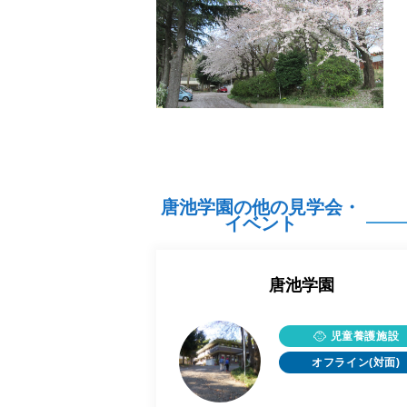
唐池学園の他の見学会・
イベント
唐池学園
児童養護施設
オフライン(対面)