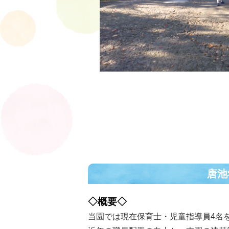
唐池
◇概要◇
当園では現在保育士・児童指導員4名