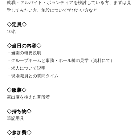
就職・アルバイト・ボランティアを検討している方、まずは見
学してみたい方、施設について学びたい方など
◇定員◇
10名
◇当日の内容◇
・当園の概要説明
・グループホームと事務・ホール棟の見学（資料にて）
・求人について説明
・現場職員との質問タイム
◇服装◇
露出度を控えた普段着
◇持ち物◇
筆記用具
◇参加費◇