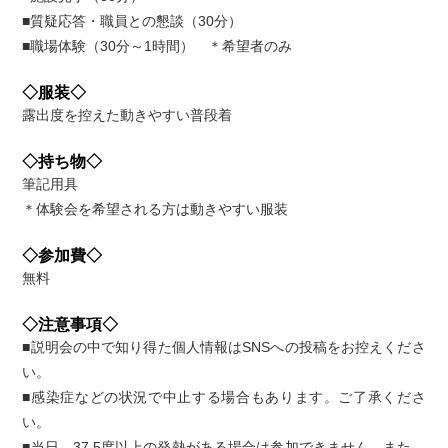
■質疑応答・職員との懇談（30分）
■職場体験（30分～1時間） ＊希望者のみ
◇服装◇
露出度を控えた動きやすい普段着
◇持ち物◇
筆記用具
＊体験会を希望される方は動きやすい服装
◇参加費◇
無料
◇注意事項◇
■説明会の中で知り得た個人情報はSNSへの投稿をお控えくださ
い。
■感染症などの状況で中止する場合もあります。ご了承くださ
い。
■当日、37.5度以上の発熱がある場合は参加できません。また、