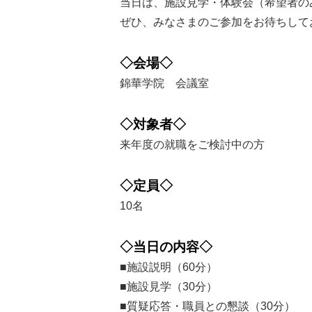
当日は、施設見学・体験会（希望者の
ぜひ、みなさまのご参加をお待ちして
◇会場◇
錦華学院 会議室
◇対象者◇
来年度の就職をご検討中の方
◇定員◇
10名
◇当日の内容◇
■施設説明（60分）
■施設見学（30分）
■質疑応答・職員との懇談（30分）