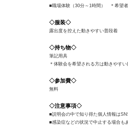
■職場体験（30分～1時間） ＊希望
◇服装◇
露出度を控えた動きやすい普段着
◇持ち物◇
筆記用具
＊体験会を希望される方は動きやすい
◇参加費◇
無料
◇注意事項◇
■説明会の中で知り得た個人情報はS
■感染症などの状況で中止する場合も