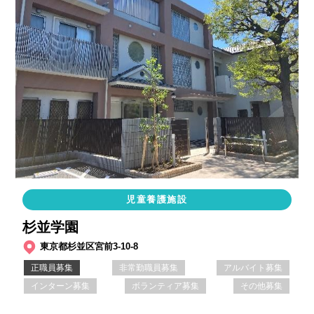
児童養護施設
杉並学園
東京都杉並区宮前3-10-8
正職員募集
非常勤職員募集
アルバイト募集
インターン募集
ボランティア募集
その他募集