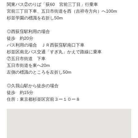
関東バス②のりば「荻60 宮前三丁目」行乗車
宮前三丁目下車、五日市街道を西（吉祥寺方向）へ100m
杉並学園の標識を右折し50m
◎西荻窪駅利用の場合
徒歩 約20分
バス利用の場合 ＪＲ西荻窪駅南口下車
杉並区南北バス交通「すぎ丸」かえで路線に乗車
⑦五日市街道 下車
五日市街道を東へ20m
左側の標識のところを左折し50m
◎久我山駅から徒歩の場合
徒歩 約15分
住所：東京都杉並区宮前３ー１０ー８