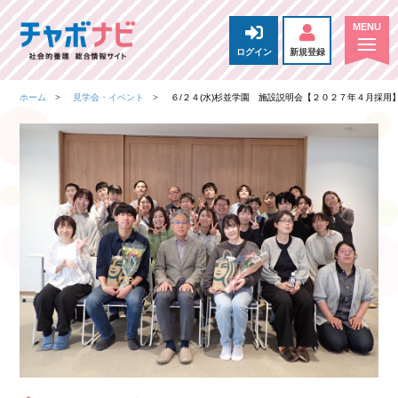
ログイン
新規登録
ホーム
見学会・イベント
６/２４(水)杉並学園 施設説明会【２０２７年４月採用