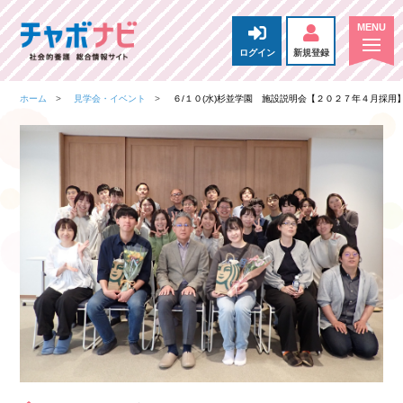
ログイン
新規登録
ホーム
見学会・イベント
６/１０(水)杉並学園 施設説明会【２０２７年４月採用