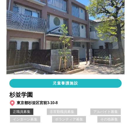
児童養護施設
杉並学園
東京都杉並区宮前3-10-8
正職員募集
非常勤職員募集
アルバイト募集
インターン募集
ボランティア募集
その他募集