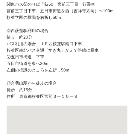
関東バス②のりば「荻60 宮前三丁目」行乗車
宮前三丁目下車、五日市街道を西（吉祥寺方向）へ100m
杉並学園の標識を右折し50m
◎西荻窪駅利用の場合
徒歩 約20分
バス利用の場合 ＪＲ西荻窪駅南口下車
杉並区南北バス交通「すぎ丸」かえで路線に乗車
⑦五日市街道 下車
五日市街道を東へ20m
左側の標識のところを左折し50m
◎久我山駅から徒歩の場合
徒歩 約15分
住所：東京都杉並区宮前３ー１０ー８