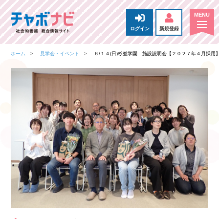
ログイン
新規登録
ホーム
見学会・イベント
６/１４(日)杉並学園 施設説明会【２０２７年４月採用