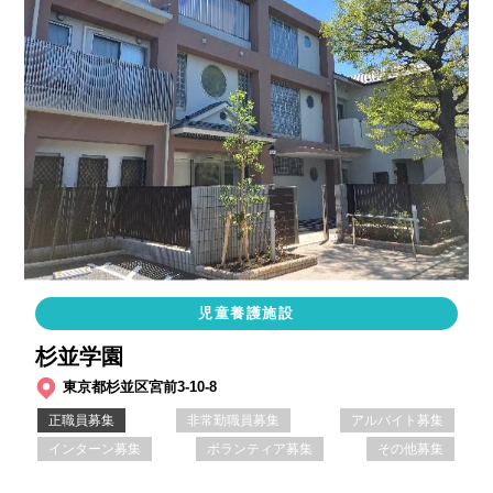
児童養護施設
杉並学園
東京都杉並区宮前3-10-8
正職員募集
非常勤職員募集
アルバイト募集
インターン募集
ボランティア募集
その他募集