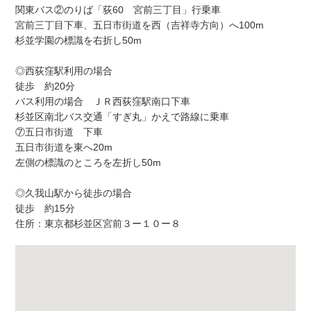
関東バス②のりば「荻60 宮前三丁目」行乗車
宮前三丁目下車、五日市街道を西（吉祥寺方向）へ100m
杉並学園の標識を右折し50m
◎西荻窪駅利用の場合
徒歩 約20分
バス利用の場合 ＪＲ西荻窪駅南口下車
杉並区南北バス交通「すぎ丸」かえで路線に乗車
⑦五日市街道 下車
五日市街道を東へ20m
左側の標識のところを左折し50m
◎久我山駅から徒歩の場合
徒歩 約15分
住所：東京都杉並区宮前３ー１０ー８