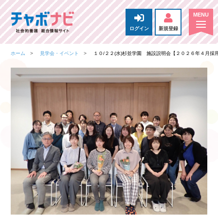
ログイン
新規登録
ホーム
見学会・イベント
１０/２２(水)杉並学園 施設説明会【２０２６年４月採