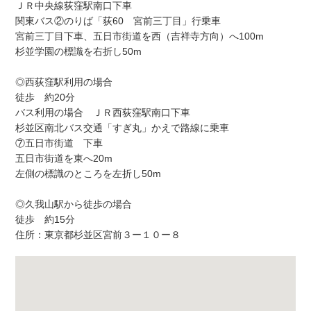
ＪＲ中央線荻窪駅南口下車
関東バス②のりば「荻60 宮前三丁目」行乗車
宮前三丁目下車、五日市街道を西（吉祥寺方向）へ100m
杉並学園の標識を右折し50m
◎西荻窪駅利用の場合
徒歩 約20分
バス利用の場合 ＪＲ西荻窪駅南口下車
杉並区南北バス交通「すぎ丸」かえで路線に乗車
⑦五日市街道 下車
五日市街道を東へ20m
左側の標識のところを左折し50m
◎久我山駅から徒歩の場合
徒歩 約15分
住所：東京都杉並区宮前３ー１０ー８