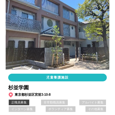
児童養護施設
杉並学園
東京都杉並区宮前3-10-8
正職員募集
非常勤職員募集
アルバイト募集
インターン募集
ボランティア募集
その他募集