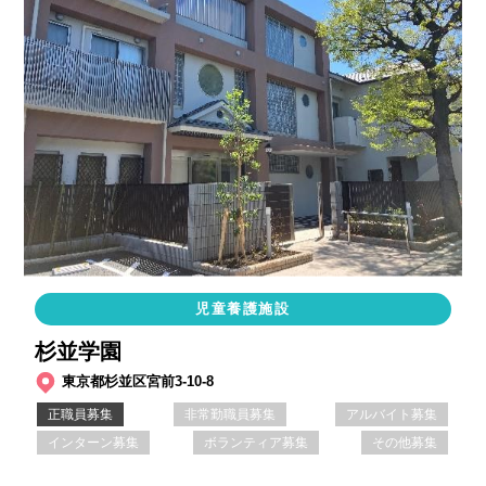
児童養護施設
杉並学園
東京都杉並区宮前3-10-8
正職員募集
非常勤職員募集
アルバイト募集
インターン募集
ボランティア募集
その他募集