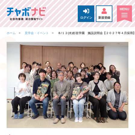
ログイン
新規登録
ホーム
見学会・イベント
８/１２(水)杉並学園 施設説明会【２０２７年４月採用