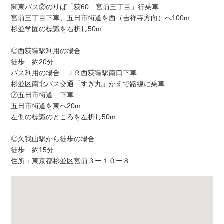
関東バス②のりば「荻60 宮前三丁目」行乗車
宮前三丁目下車、五日市街道を西（吉祥寺方向）へ100m
杉並学園の標識を右折し50m
◎西荻窪駅利用の場合
徒歩 約20分
バス利用の場合 ＪＲ西荻窪駅南口下車
杉並区南北バス交通「すぎ丸」かえで路線に乗車
⑦五日市街道 下車
五日市街道を東へ20m
左側の標識のところを左折し50m
◎久我山駅から徒歩の場合
徒歩 約15分
住所：東京都杉並区宮前３ー１０ー８