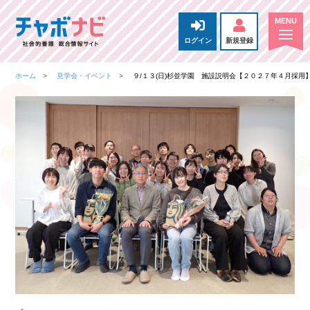
ログイン
新規登録
ホーム
見学会・イベント
９/１３(日)杉並学園 施設説明会【２０２７年４月採用