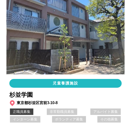
児童養護施設
杉並学園
東京都杉並区宮前3-10-8
正職員募集
非常勤職員募集
アルバイト募集
インターン募集
ボランティア募集
その他募集