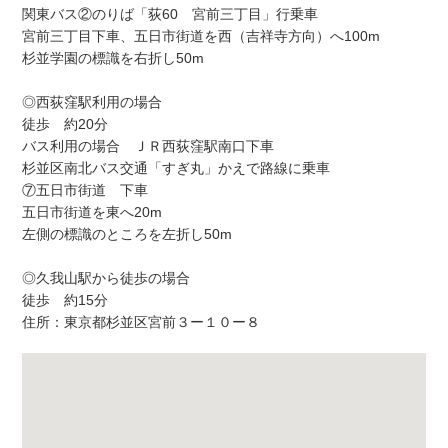
関東バス②のりば「荻60 宮前三丁目」行乗車
宮前三丁目下車、五日市街道を西（吉祥寺方向）へ100m
杉並学園の標識を右折し50m
◎西荻窪駅利用の場合
徒歩 約20分
バス利用の場合 ＪＲ西荻窪駅南口下車
杉並区南北バス交通「すぎ丸」かえで路線に乗車
⑦五日市街道 下車
五日市街道を東へ20m
左側の標識のところを左折し50m
◎久我山駅から徒歩の場合
徒歩 約15分
住所：東京都杉並区宮前３ー１０ー８