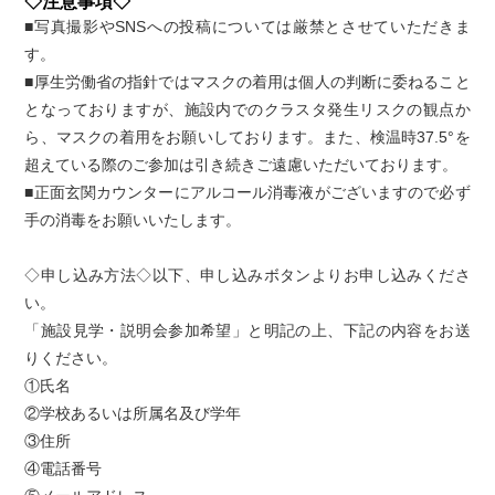
◇注意事項◇
■写真撮影やSNSへの投稿については厳禁とさせていただきま
す。
■厚生労働省の指針ではマスクの着用は個人の判断に委ねること
となっておりますが、施設内でのクラスタ発生リスクの観点か
ら、マスクの着用をお願いしております。また、検温時37.5°を
超えている際のご参加は引き続きご遠慮いただいております。
■正面玄関カウンターにアルコール消毒液がございますので必ず
手の消毒をお願いいたします。
◇申し込み方法◇以下、申し込みボタンよりお申し込みくださ
い。
「施設見学・説明会参加希望」と明記の上、下記の内容をお送
りください。
①氏名
②学校あるいは所属名及び学年
③住所
④電話番号