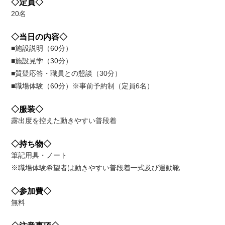
◇定員◇
20名
◇当日の内容◇
■施設説明（60分）
■施設見学（30分）
■質疑応答・職員との懇談（30分）
■職場体験（60分）※事前予約制（定員6名）
◇服装◇
露出度を控えた動きやすい普段着
◇持ち物◇
筆記用具・ノート
※職場体験希望者は動きやすい普段着一式及び運動靴
◇参加費◇
無料