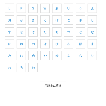
L
P
S
W
あ
い
う
え
お
か
き
く
け
こ
さ
し
す
せ
そ
た
ち
つ
と
な
に
ね
の
は
ひ
ふ
ほ
ま
み
む
め
や
ゆ
よ
ら
り
れ
ろ
わ
用語集に戻る