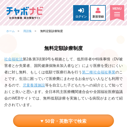
ログイン
新規登録
ホーム
用語集
無料定額診療制度
無料定額診療制度
社会福祉法
第2条第3項第9号を根拠として、低所得者や特殊事情（DV被
害者とか失業者、国民健康保険未加入者など）により医療を受けにくい
者に対し無料、もしくは低額で医療行為を行う
第二種社会福祉事業
のこ
とです。生活に困っていて医療費にまわせるお金がない人なども利用で
きるので、
児童養護施設
等を自立した子どもたちへの紹介として知って
おくと良いと思います。全日本民主医療機関連合会や全国福祉医療協議
会のWEBサイトでは、無料低額診療を実施している病院がまとめて紹
介されています。
50音・英数字で検索