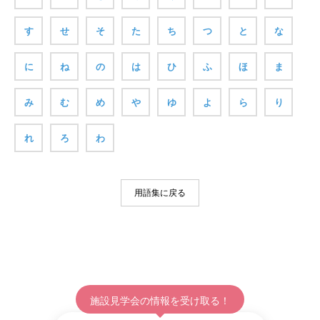
す
せ
そ
た
ち
つ
と
な
に
ね
の
は
ひ
ふ
ほ
ま
み
む
め
や
ゆ
よ
ら
り
れ
ろ
わ
用語集に戻る
施設見学会の情報を受け取る！