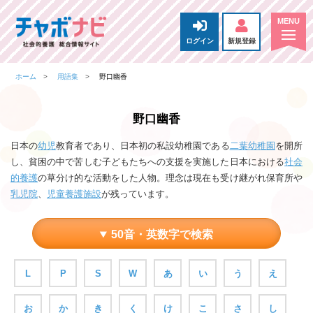
ログイン
新規登録
ホーム
用語集
野口幽香
野口幽香
日本の
幼児
教育者であり、日本初の私設幼稚園である
二葉幼稚園
を開所
し、貧困の中で苦しむ子どもたちへの支援を実施した日本における
社会
的養護
の草分け的な活動をした人物。理念は現在も受け継がれ保育所や
乳児院
、
児童養護施設
が残っています。
50音・英数字で検索
L
P
S
W
あ
い
う
え
お
か
き
く
け
こ
さ
し