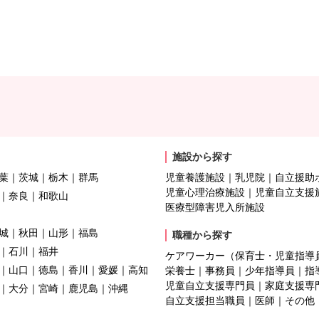
施設から探す
葉
茨城
栃木
群馬
児童養護施設
乳児院
自立援助
児童心理治療施設
児童自立支援
奈良
和歌山
医療型障害児入所施設
城
秋田
山形
福島
職種から探す
石川
福井
ケアワーカー（保育士・児童指導
山口
徳島
香川
愛媛
高知
栄養士
事務員
少年指導員
指
児童自立支援専門員
家庭支援専
大分
宮崎
鹿児島
沖縄
自立支援担当職員
医師
その他