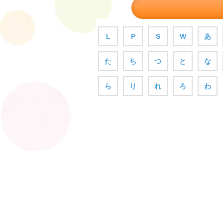
L
P
S
W
あ
た
ち
つ
と
な
ら
り
れ
ろ
わ