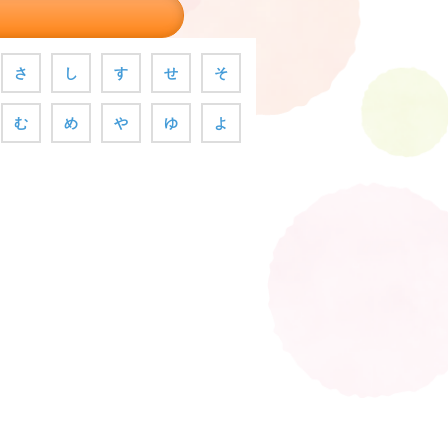
さ
し
す
せ
そ
む
め
や
ゆ
よ