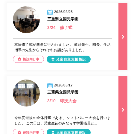
2026/03/25
三重県立国児学園
3/24 修了式
本日修了式が無事に行われました。 教頭先生、園長、生活
指導の先生からそれぞれお話がありました。...
施設内行事
児童自立支援施設
2026/03/17
三重県立国児学園
3/10 球技大会
今年度最後の全体行事である、ソフトバレー大会を行いま
した。 この日は、児童生徒のみならず学園職員と...
施設内行事
児童自立支援施設