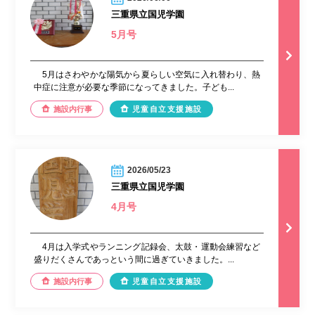
三重県立国児学園
5月号
5月はさわやかな陽気から夏らしい空気に入れ替わり、熱
中症に注意が必要な季節になってきました。子ども...
施設内行事
児童自立支援施設
2026/05/23
三重県立国児学園
4月号
4月は入学式やランニング記録会、太鼓・運動会練習など
盛りだくさんであっという間に過ぎていきました。...
施設内行事
児童自立支援施設