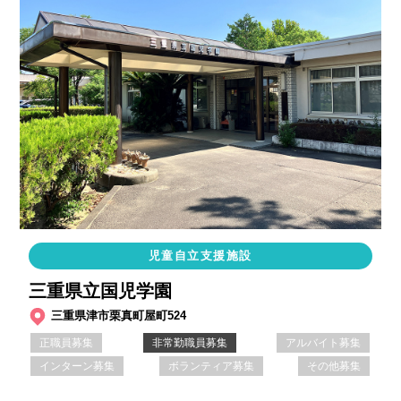
児童自立支援施設
三重県立国児学園
三重県津市栗真町屋町524
正職員募集
非常勤職員募集
アルバイト募集
インターン募集
ボランティア募集
その他募集