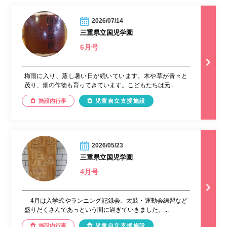
2026/07/14
三重県立国児学園
6月号
梅雨に入り、蒸し暑い日が続いています。木や草が青々と
茂り、畑の作物も育ってきています。こどもたちは元...
施設内行事
児童自立支援施設
2026/05/23
三重県立国児学園
4月号
4月は入学式やランニング記録会、太鼓・運動会練習など
盛りだくさんであっという間に過ぎていきました。...
施設内行事
児童自立支援施設