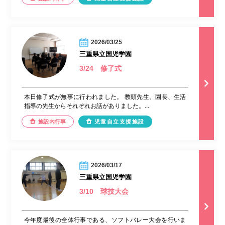
2026/03/25
三重県立国児学園
3/24 修了式
本日修了式が無事に行われました。 教頭先生、園長、生活
指導の先生からそれぞれお話がありました。...
施設内行事
児童自立支援施設
2026/03/17
三重県立国児学園
3/10 球技大会
今年度最後の全体行事である、ソフトバレー大会を行いま