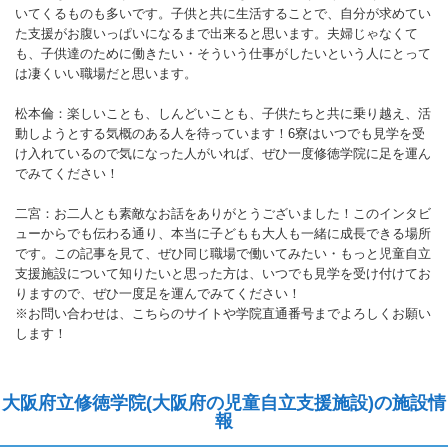
いてくるものも多いです。子供と共に生活することで、自分が求めてい
た支援がお腹いっぱいになるまで出来ると思います。夫婦じゃなくて
も、子供達のために働きたい・そういう仕事がしたいという人にとって
は凄くいい職場だと思います。
松本倫：楽しいことも、しんどいことも、子供たちと共に乗り越え、活
動しようとする気概のある人を待っています！6寮はいつでも見学を受
け入れているので気になった人がいれば、ぜひ一度修徳学院に足を運ん
でみてください！
二宮：お二人とも素敵なお話をありがとうございました！このインタビ
ューからでも伝わる通り、本当に子どもも大人も一緒に成長できる場所
です。この記事を見て、ぜひ同じ職場で働いてみたい・もっと児童自立
支援施設について知りたいと思った方は、いつでも見学を受け付けてお
りますので、ぜひ一度足を運んでみてください！
※お問い合わせは、こちらのサイトや学院直通番号までよろしくお願い
します！
大阪府立修徳学院(大阪府の児童自立支援施設)の施設情
報