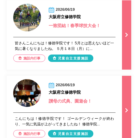
2026/06/19
大阪府立修徳学院
一致団結！春季球技大会！
皆さんこんにちは！修徳学院です！ 5月とは思えないほど一
気に暑くなりましたね。 ５月１８日（月）に...
施設内行事
児童自立支援施設
2026/06/19
大阪府立修徳学院
讃母の式典、園遊会！
こんにちは！修徳学院です！ ゴールデンウィークが終わ
り、一気に気温が上がってきましたね！ 修徳学院...
施設内行事
児童自立支援施設