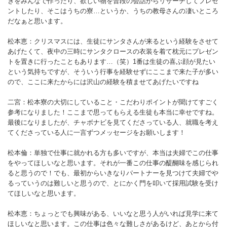
きをみんなで作ったり、欲しい物を普段の会話からリサーチしてプレゼ
ントしたり、そこはうちの寮…というか、うちの教母さんの凄いところ
だなぁと思います。
松本恵：クリスマスには、生徒にサンタさんが来るという経験をさせて
あげたくて、夜中の三時にサンタクロースの衣装を着て枕元にプレゼン
トを置きに行ったこともあります…（笑）1番は生徒の喜ぶ顔が見たい
という気持ちですが、そういう行事を経験せずにここまで来た子が多い
ので、ここに来たからには沢山の経験を積ませてあげたいですね
二宮：松本寮の大切にしていること・こだわりポイントが聞けてすごく
参考になりました！ここまで思ってもらえる生徒も本当に幸せですね。
最後になりましたが、チャボナビを見てくださっている人、就職を考え
てくださっている人に一言ずつメッセージをお願いします！
松本倫：単独で仕事に就かれる方も多いですが、本当は夫婦でこの仕事
をやってほしいなと思います。それが一番この仕事の醍醐味を感じられ
ると思うので！でも、最初からいきなりパートナーを見つけて夫婦でや
るっていうのは難しいと思うので、とにかく門を叩いて採用試験を受け
てほしいなと思います。
松本恵：ちょっとでも興味がある、いいなと思う人がいれば見学に来て
ほしいなと思います。この仕事は色々な難しさがあるけど、あとから付