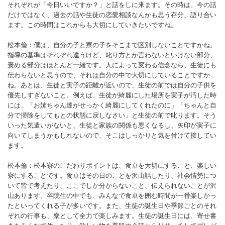
それぞれが「今日いいですか？」と話をしに来ます。その時は、今の話
だけではなく、過去の話や生徒の恋愛相談なんかも思う存分、語り合い
ます。この時間はこれからも大切にしていきたいですね。
松本倫：僕は、自分の子と寮の子をそこまで区別しないことですかね。
指導の基準はそれぞれ違うけど、叱り方とか言わないといけない部分、
褒める部分はほとんど一緒です。人によって変わる信念なら、生徒にも
伝わらないと思うので、それは自分の中で大切にしていることですか
ね。あとは、生徒と実子の距離が近いので、生徒の前では自分の子供を
優先しすぎないこと。例えば、生徒が綺麗にした場所を実子が汚した時
には、「お姉ちゃん達がせっかく綺麗にしてくれたのに」「ちゃんと自
分で掃除をしてもとの状態に戻しなさい」と生徒の前で叱ります。そう
いった気遣いがないと、生徒と家族の関係も悪くなるし、矢印が実子に
向いてしまうかもしれないので、そこはしっかりと気を付けて接してい
ます。
松本倫：松本寮のこだわりポイントは、食卓を大切にすること、楽しい
寮にすることです。食卓はその日のことを沢山話したり、社会情勢につ
いて皆で考えたり、ここでしか分からないこと、伝えられないことが沢
山あります。卒院生の中でも、みんなで食卓を囲む時間が一番楽しかっ
たといってくれる子が多いです。また、生徒の誕生日や季節ごとのそれ
ぞれの行事も、寮として全力で楽しみます。生徒の誕生日には、寄せ書