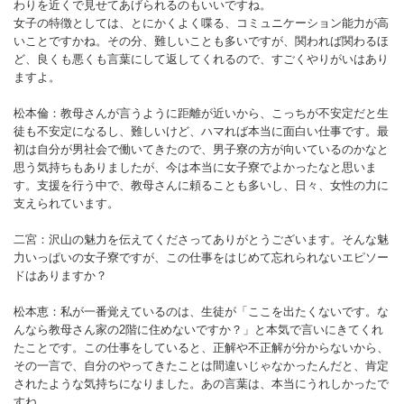
わりを近くで見せてあげられるのもいいですね。
女子の特徴としては、とにかくよく喋る、コミュニケーション能力が高
いことですかね。その分、難しいことも多いですが、関われば関わるほ
ど、良くも悪くも言葉にして返してくれるので、すごくやりがいはあり
ますよ。
松本倫：教母さんが言うように距離が近いから、こっちが不安定だと生
徒も不安定になるし、難しいけど、ハマれば本当に面白い仕事です。最
初は自分が男社会で働いてきたので、男子寮の方が向いているのかなと
思う気持ちもありましたが、今は本当に女子寮でよかったなと思いま
す。支援を行う中で、教母さんに頼ることも多いし、日々、女性の力に
支えられています。
二宮：沢山の魅力を伝えてくださってありがとうございます。そんな魅
力いっぱいの女子寮ですが、この仕事をはじめて忘れられないエピソー
ドはありますか？
松本恵：私が一番覚えているのは、生徒が「ここを出たくないです。な
んなら教母さん家の2階に住めないですか？」と本気で言いにきてくれ
たことです。この仕事をしていると、正解や不正解が分からないから、
その一言で、自分のやってきたことは間違いじゃなかったんだと、肯定
されたような気持ちになりました。あの言葉は、本当にうれしかったで
すね。