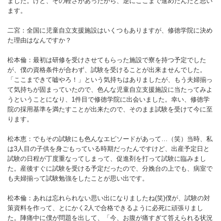
ました。けど、その軽さがあったから、逆にここまで進めたんだと思い
ます。
二宮：全国に児童自立支援施設はいくつもありますが、修徳学院に決め
た理由はなんですか？
松本倫：最初は研修を受けさせてもらった施設で寮を持つ予定でした
が、僕の資格条件が合わず、試験を受けることが出来ませんでした。
「ここまできて嘘やろ！」という気持ちはありましたが、もう夫婦揃っ
て気持ちが固まっていたので、色んな児童自立支援施設に当たってみよ
うということになり、1件目で修徳学院に出会いました。幸い、修徳学
院の採用基準を満たすことが出来たので、そのまま試験を受けて今に至
ります。
松本恵：でもその試験にも色んなエピソードがあって…（笑）当時、私
は3人目の子供を身ごもっている時期だったんですけど、出産予定日と
試験の日程が丁度重なってしまって、促進剤を打って試験に臨みまし
た。産後すぐに試験を受ける予定だったので、分娩台の上でも、病室で
も夫婦揃って試験勉強をしたことが思い出です。
松本倫：あれは忘れられない思い出になりましたね(笑)僕が、試験の対
策資料を作って、とにかく2人で合格できるように必死に頑張りまし
た。陣痛中に僕が問題を出して、「今、お腹が痛すぎて答えられる状況