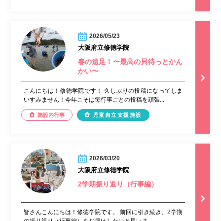
2026/05/23
大阪府立修徳学院
春の遠足！〜最高の貝待っとかん
かい〜
こんにちは！修徳学院です！ 久しぶりの投稿になってしま
いすみません！今年こそは毎行事ごとの投稿を頑張...
施設内行事
児童自立支援施設
2026/03/20
大阪府立修徳学院
2学期振り返り（行事編）
皆さんこんにちは！修徳学院です。 前回に引き続き、2学期
の振り返り（行事編）をお届けしたいと思いま...