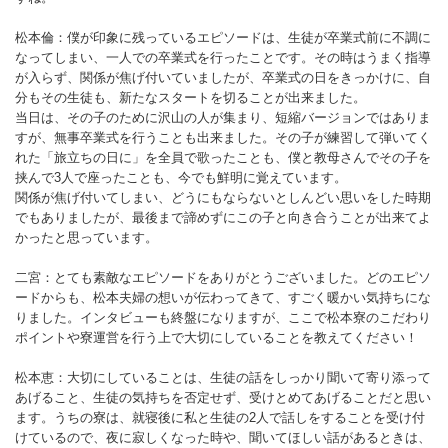
松本倫：僕が印象に残っているエピソードは、生徒が卒業式前に不調に
なってしまい、一人での卒業式を行ったことです。その時はうまく指導
が入らず、関係が焦げ付いていましたが、卒業式の日をきっかけに、自
分もその生徒も、新たなスタートを切ることが出来ました。
当日は、その子のために沢山の人が集まり、短縮バージョンではありま
すが、無事卒業式を行うことも出来ました。その子が練習して弾いてく
れた「旅立ちの日に」を全員で歌ったことも、僕と教母さんでその子を
挟んで3人で座ったことも、今でも鮮明に覚えています。
関係が焦げ付いてしまい、どうにもならないとしんどい思いをした時期
でもありましたが、最後まで諦めずにこの子と向き合うことが出来てよ
かったと思っています。
二宮：とても素敵なエピソードをありがとうございました。どのエピソ
ードからも、松本夫婦の想いが伝わってきて、すごく暖かい気持ちにな
りました。インタビューも終盤になりますが、ここで松本寮のこだわり
ポイントや寮運営を行う上で大切にしていることを教えてください！
松本恵：大切にしていることは、生徒の話をしっかり聞いて寄り添って
あげること、生徒の気持ちを否定せず、受けとめてあげることだと思い
ます。うちの寮は、就寝後に私と生徒の2人で話しをすることを受け付
けているので、夜に寂しくなった時や、聞いてほしい話があるときは、