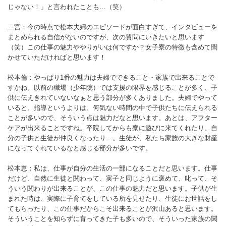
じゃない！」と言われたことも…（笑）
二宮：今の時点で松本夫婦のエピソードが面白すぎて、インタビューを
まとめられる自信がないのですが、次の質問にいきたいと思います
（笑）この仕事の魅力ややりがいは何ですか？女子寮の特徴も含めて聞
かせていただければと思います！
松本倫：やっぱり1番の魅力は夫婦でできること・家族で出来ることで
すかね。以前の職場（少年院）では支援の限界を感じることが多く、子
供に伝えきれていないなぁと思う部分が多くありました。夫婦でやって
いると、指導というよりは、何気ない時間の中で子供たちに伝えられる
ことが多いので、そういう点は魅力だなと思います。あとは、アフター
ケアが出来ることですね。卒院してからも寮に遊びに来てくれたり、自
分の子供と生徒が仲良くなったり…。生徒が、私たち家族の大きな財産
になってくれているなと感じる部分が多いです。
松本恵：私は、仕事が自分の生活の一部になることだと思います。仕事
だけど、自然に生徒と関わって、実子と同じように褒めて、叱って、そ
ういう関わりが出来ることが、この仕事の魅力だと思います。子供が生
まれた時は、実際に子育てをしている所を見せたり、生徒にお世話をし
てもらったり、この仕事だからこそ出来ることが沢山あると思います。
そういうことを知らずに育ってきた子も多いので、そういった家族の関