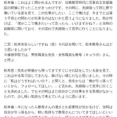
松本倫：これはよく聞かれるんですが、法務教官時代に児童自立支援施
設の研修に行ったことがきっかけです。その時に、夫婦揃って同じ寮で
働いている姿を見て、この仕事がしたい、ここで働けば、今までとは違
う子供との関わりが出来るのはないかと思うようになりました。気が付
けば、「僕がここで働きたいって言ったら、いけますかね？」と当時の
副園長に聞いており、その流れで夫婦揃って見学に行くことになりまし
た。
二宮：松本先生らしいですね（笑）その話を聞いて、松本教母さんはど
う思いましたか？
※修徳学院では、男性職員を先生・女性職員を教母（キョウボ）さん、
と呼ぶ
松本恵：先生が研修から帰ってきてすぐにその話をしている姿を見て、
これはやる気で話してきたな、曲げない感じだなと思いました。その時
に「私はどうすればいいの？」と聞くと、先生からは「俺が引っ張って
いくから、フォローしてほしい。」と言われ、夫婦揃って見学に行くこ
とを決めました。でもその時はまだ自分がこの仕事をする実感がなかっ
たので、少し軽い気持ちで考えていたように思います。
松本倫：今になったら教母さんの凄さとか必要性が分かるけど、当時は
自分が引っ張るから、軽い気持ちで教母さんについてきてほしいといい