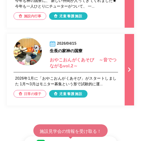
今年も神の国寮に、 新しい仲間が入ってきてくれました★
今年も一人ひとりにチューターがついて、 一...
施設内行事
児童養護施設
2026/04/15
生長の家神の国寮
おやこおんがくあそび ～音でつ
ながるvol.2～
2026年1月に「おやこおんがくあそび」がスタートしまし
た 1月〜3月はモニター募集という形で試験的に運...
日常の様子
児童養護施設
施設見学会の情報を受け取る！