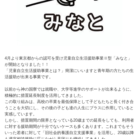
4月より東京都からの認可を受け児童自立生活援助事業Ⅱ型「みなと」
が開始となりました！！
「児童自立生活援助事業とは？」簡潔にいいますと青年期の方たちの生
活援助が出来る事業です。
以前から神の国寮では就職や、大学等進学のサポートが出来るように、
積極的に措置延長制度を活用してきました。
この取り組みは、高校の卒業を最低保障として子どもたちと長く付き合
うことを大切にし、その後の子ども達の人生にプラスに作用していると
実感しています。
しかし、措置期間の限界となっている20歳までの延長をしても、利用者
に対する援助期間が十分でないケースも多くあります。これまでもそう
いった若者に対して「旧社会的養護自立支援事業」を活用し、20歳以降
も適宜相談援助に応じながら見守りを継続してきました.。