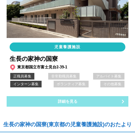
児童養護施設
生長の家神の国寮
東京都国立市富士見台2-39-1
正職員募集
非常勤職員募集
アルバイト募集
インターン募集
ボランティア募集
その他募集
詳細を見る
生長の家神の国寮(東京都の児童養護施設)のおたより