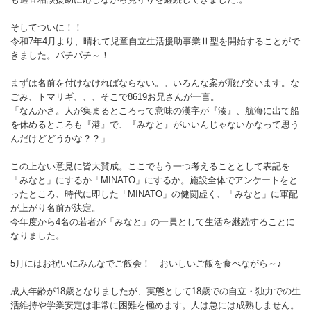
そしてついに！！
令和7年4月より、晴れて児童自立生活援助事業Ⅱ型を開始することがで
きました。パチパチ～！
まずは名前を付けなければならない。。いろんな案が飛び交います。な
ごみ、トマリギ、、、そこで8619お兄さんが一言。
「なんかさ。人が集まるところって意味の漢字が『湊』、航海に出て船
を休めるところも『港』で、『みなと』がいいんじゃないかなって思う
んだけどどうかな？？」
この上ない意見に皆大賛成。ここでもう一つ考えることとして表記を
「みなと」にするか「MINATO」にするか。施設全体でアンケートをと
ったところ、時代に即した「MINATO」の健闘虚く、「みなと」に軍配
が上がり名前が決定。
今年度から4名の若者が「みなと」の一員として生活を継続することに
なりました。
5月にはお祝いにみんなでご飯会！ おいしいご飯を食べながら～♪
成人年齢が18歳となりましたが、実態として18歳での自立・独力での生
活維持や学業安定は非常に困難を極めます。人は急には成熟しません。